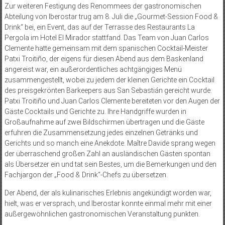
Zur weiteren Festigung des Renommees der gastronomischen
Abteilung von Iberostar trug am 8. Juli die „Gourmet-Session Food &
Drink“ bei, ein Event, das auf der Terrasse des Restaurants La
Pergola im Hotel El Mirador stattfand. Das Team von Juan Carlos
Clemente hatte gemeinsam mit dem spanischen Cocktail-Meister
Patxi Troitiño, der eigens für diesen Abend aus dem Baskenland
angereist war, ein außerordentliches achtgängiges Menü
zusammengestellt, wobei zu jedem der kleinen Gerichte ein Cocktail
des preisgekrönten Barkeepers aus San Sebastián gereicht wurde.
Patxi Troitiño und Juan Carlos Clemente bereiteten vor den Augen der
Gäste Cocktails und Gerichte zu. Ihre Handgriffe wurden in
Großaufnahme auf zwei Bildschirmen übertragen und die Gäste
erfuhren die Zusammensetzung jedes einzelnen Getränks und
Gerichts und so manch eine Anekdote. Maître Davide sprang wegen
der überraschend großen Zahl an ausländischen Gästen spontan
als Übersetzer ein und tat sein Bestes, um die Bemerkungen und den
Fachjargon der „Food & Drink“-Chefs zu übersetzen.
Der Abend, der als kulinarisches Erlebnis angekündigt worden war,
hielt, was er versprach, und Iberostar konnte einmal mehr mit einer
außergewöhnlichen gastronomischen Veranstaltung punkten.