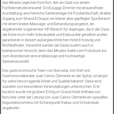
das Mirador jeglichen Komfort, den ein Gast von einem
Fünfsternehotel erwartet: Großzügige Zimmer mit einwandfreier
Ausstattung, eine herrliche Gartenanlage mit Poollandschaft, direkter
Zugang zum Strand El Duque, ein kleiner aber gepflegter Spa-Bereich
mit einem breiten Massage- und Behandlungsangebot, ein
abgetrennter sogenannter VIP-Bereich für diejenigen, die in der Oase
der Ruhe noch mehr Individualität und Exklusivität genießen wollen,
garantieren in diesem außergewöhnlichen Hotel Erholung und
Wohlbefinden. Verwöhnt werden die Gäste zudem auch in
kulinarischer Hinsicht, denn das Mirador bietet vom Frühstück bis
zum Abendessen eine erstklassige und hochwertige
Speisenauswahl.
Das gastronomische Team von Iberostar, mit Chef und
Gastronomieberater Juan Carlos Clemente an der Spitze, ist längst
für seine hervorragende Arbeit und Qualität bekannt. Diese wird
zuweilen von besonderen Veranstaltungen unterstrichen. Erst
kürzlich wurde mit großem Erfolg im Grand Hotel Anthelia von
Iberostar unter der Leitung von Juan Carlos Clemente ein spezielles
Degustationsmenü mit Schwerpunkt Kakao und Schokolade
angeboten.