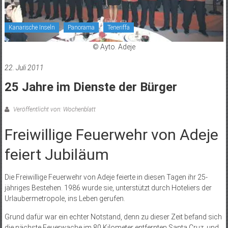
Kanarische Inseln
Panorama
Teneriffa
© Ayto. Adeje
22. Juli 2011
25 Jahre im Dienste der Bürger
Veröffentlicht von: Wochenblatt
Freiwillige Feuerwehr von Adeje
feiert Jubiläum
Die Freiwillige Feuerwehr von Adeje feierte in diesen Tagen ihr 25-
jähriges Bestehen. 1986 wurde sie, unterstützt durch Hoteliers der
Urlaubermetropole, ins Leben gerufen.
Grund dafür war ein echter Notstand, denn zu dieser Zeit befand sich
die nächste Feuerwache im 80 Kilometer entfernten Santa Cruz, und