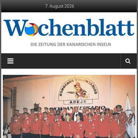
Zum
7. August 2026
Inhalt
springen
Wochenblatt
die
Zeitung
der
Kanarischen
Inseln