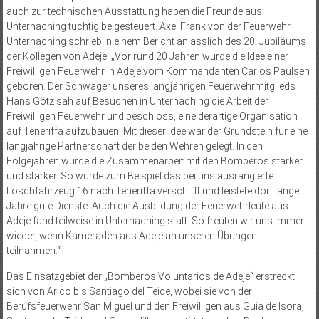
auch zur technischen Ausstattung haben die Freunde aus
Unterhaching tüchtig beigesteuert. Axel Frank von der Feuerwehr
Unterhaching schrieb in einem Bericht anlässlich des 20. Jubiläums
der Kollegen von Adeje: „Vor rund 20 Jahren wurde die Idee einer
Freiwilligen Feuerwehr in Adeje vom Kommandanten Carlos Paulsen
geboren. Der Schwager unseres langjährigen Feuerwehrmitglieds
Hans Götz sah auf Besuchen in Unterhaching die Arbeit der
Freiwilligen Feuerwehr und beschloss, eine derartige Organisation
auf Teneriffa aufzubauen. Mit dieser Idee war der Grundstein für eine
langjährige Partnerschaft der beiden Wehren gelegt. In den
Folgejahren wurde die Zusammenarbeit mit den Bomberos stärker
und stärker. So wurde zum Beispiel das bei uns ausrangierte
Löschfahrzeug 16 nach Teneriffa verschifft und leistete dort lange
Jahre gute Dienste. Auch die Ausbildung der Feuerwehrleute aus
Adeje fand teilweise in Unterhaching statt. So freuten wir uns immer
wieder, wenn Kameraden aus Adeje an unseren Übungen
teilnahmen.“
Das Einsatzgebiet der „Bomberos Voluntarios de Adeje“ erstreckt
sich von Arico bis Santiago del Teide, wobei sie von der
Berufsfeuerwehr San Miguel und den Freiwilligen aus Guia de Isora,