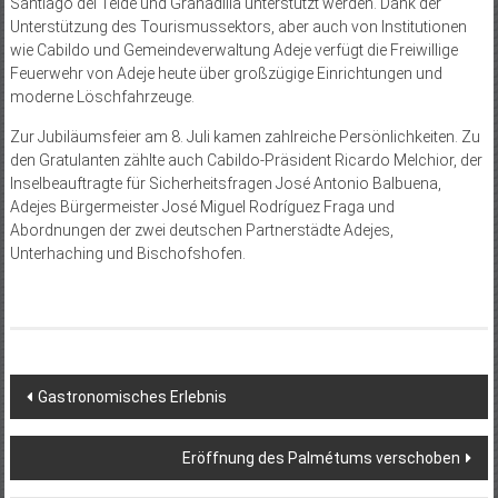
Santiago del Teide und Granadilla unterstützt werden. Dank der
Unterstützung des Tourismussektors, aber auch von Institutionen
wie Cabildo und Gemeindeverwaltung Adeje verfügt die Freiwillige
Feuerwehr von Adeje heute über großzügige Einrichtungen und
moderne Löschfahrzeuge.
Zur Jubiläumsfeier am 8. Juli kamen zahlreiche Persönlichkeiten. Zu
den Gratulanten zählte auch Cabildo-Präsident Ricardo Melchior, der
Inselbeauftragte für Sicherheitsfragen José Antonio Balbuena,
Adejes Bürgermeister José Miguel Rodríguez Fraga und
Abordnungen der zwei deutschen Partnerstädte Adejes,
Unterhaching und Bischofshofen.
Beitragsnavigation
Gastronomisches Erlebnis
Eröffnung des Palmétums verschoben