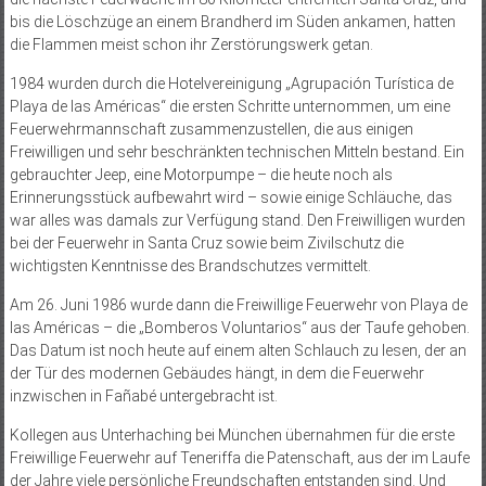
bis die Löschzüge an einem Brandherd im Süden ankamen, hatten
die Flammen meist schon ihr Zerstörungswerk getan.
1984 wurden durch die Hotelvereinigung „Agrupación Turística de
Playa de las Américas“ die ersten Schritte unternommen, um eine
Feuerwehrmannschaft zusammenzustellen, die aus einigen
Freiwilligen und sehr beschränkten technischen Mitteln bestand. Ein
gebrauchter Jeep, eine Motorpumpe – die heute noch als
Erinnerungsstück aufbewahrt wird – sowie einige Schläuche, das
war alles was damals zur Verfügung stand. Den Freiwilligen wurden
bei der Feuerwehr in Santa Cruz sowie beim Zivilschutz die
wichtigsten Kenntnisse des Brandschutzes vermittelt.
Am 26. Juni 1986 wurde dann die Freiwillige Feuerwehr von Playa de
las Américas – die „Bomberos Voluntarios“ aus der Taufe gehoben.
Das Datum ist noch heute auf einem alten Schlauch zu lesen, der an
der Tür des modernen Gebäudes hängt, in dem die Feuerwehr
inzwischen in Fañabé untergebracht ist.
Kollegen aus Unterhaching bei München übernahmen für die erste
Freiwillige Feuerwehr auf Teneriffa die Patenschaft, aus der im Laufe
der Jahre viele persönliche Freundschaften entstanden sind. Und