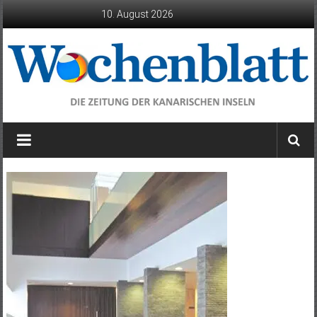
Zum
10. August 2026
Inhalt
springen
Wochenblatt
die
Zeitung
der
Kanarischen
Inseln