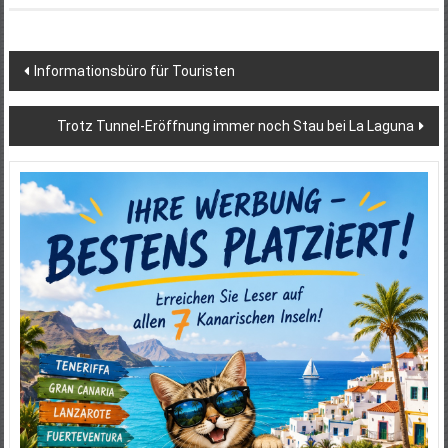
Beitragsnavigation
Informationsbüro für Touristen
Trotz Tunnel-Eröffnung immer noch Stau bei La Laguna