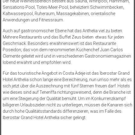
Der neue Wellnessbereich besteht aus Sauna, Whirlpool, Hammam,
Sensations-Pool, Totes-Meer-Pool, beheiztem Schwimmbecken,
Kaltwasserpool, Ruheraum, Massagekabinen, orientalische
Anwendungen und Fitnessraum.
Auch auf gastronomischer Ebene hat das Anthelia viel zu bieten.
Mehrere Restaurants und das Buffet Zeus bieten etwas für jeden
Geschmack. Besonders erwähnenswert ist das Restaurante
Poseidon, das von dem renommierten Küchenchef Juan Carlos
Clemente geleitet wird und in verschiedenen Gastronomiemagazinen
lobend erwähnt und empfohlen wird.
Für das touristische Angebot in Costa Adeje ist das Iberostar Grand
Hotel Anthelia schon lange eine Bereicherung, nun umso mehr als es
sich jetzt über die Auszeichnung mit fünf Sternen freuen darf. Hotels
wie dieses sind auf Teneriffa richtungsweisend, denn die Branche ist
um eine Steigerung der Qualität bemüht. Um im Konkurrenzkampf
billigeren Urlaubszielen nicht zu unterliegen, müssen die Kanaren sich
durch hohe Qualitätsstandards differenzieren, was im Falle des
Iberostar Grand Hotel Anthelia sicher gelingt.