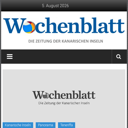
Zum
5. August 2026
Inhalt
springen
Wochenblatt
die
Zeitung
der
Kanarischen
Inseln
Kanarische Inseln
Panorama
Teneriffa