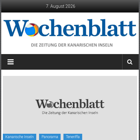
Zum
7. August 2026
Inhalt
springen
Wochenblatt
die
Zeitung
der
Kanarischen
Inseln
Kanarische Inseln
Panorama
Teneriffa