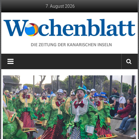
Zum
7. August 2026
Inhalt
springen
Wochenblatt
die
Zeitung
der
Kanarischen
Inseln