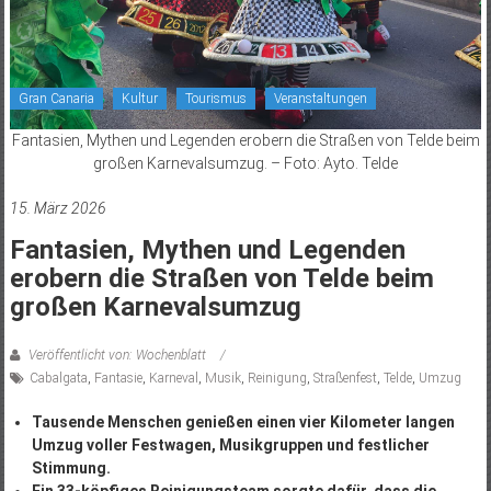
Gran Canaria
Kultur
Tourismus
Veranstaltungen
Fantasien, Mythen und Legenden erobern die Straßen von Telde beim
großen Karnevalsumzug. – Foto: Ayto. Telde
15. März 2026
Fantasien, Mythen und Legenden
erobern die Straßen von Telde beim
großen Karnevalsumzug
Veröffentlicht von: Wochenblatt
Cabalgata
,
Fantasie
,
Karneval
,
Musik
,
Reinigung
,
Straßenfest
,
Telde
,
Umzug
Tausende Menschen genießen einen vier Kilometer langen
Umzug voller Festwagen, Musikgruppen und festlicher
Stimmung.
Ein 33-köpfiges Reinigungsteam sorgte dafür, dass die