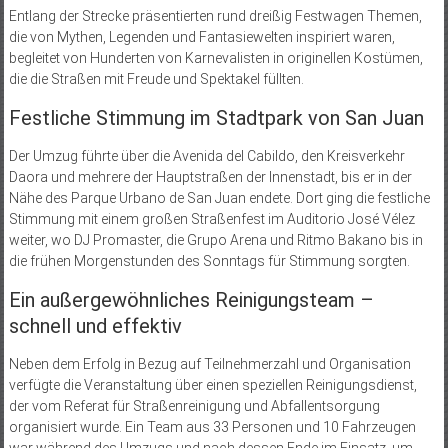
Entlang der Strecke präsentierten rund dreißig Festwagen Themen,
die von Mythen, Legenden und Fantasiewelten inspiriert waren,
begleitet von Hunderten von Karnevalisten in originellen Kostümen,
die die Straßen mit Freude und Spektakel füllten.
Festliche Stimmung im Stadtpark von San Juan
Der Umzug führte über die Avenida del Cabildo, den Kreisverkehr
Daora und mehrere der Hauptstraßen der Innenstadt, bis er in der
Nähe des Parque Urbano de San Juan endete. Dort ging die festliche
Stimmung mit einem großen Straßenfest im Auditorio José Vélez
weiter, wo DJ Promaster, die Grupo Arena und Ritmo Bakano bis in
die frühen Morgenstunden des Sonntags für Stimmung sorgten.
Ein außergewöhnliches Reinigungsteam –
schnell und effektiv
Neben dem Erfolg in Bezug auf Teilnehmerzahl und Organisation
verfügte die Veranstaltung über einen speziellen Reinigungsdienst,
der vom Referat für Straßenreinigung und Abfallentsorgung
organisiert wurde. Ein Team aus 33 Personen und 10 Fahrzeugen
war während des Umzugs und nach dessen Ende im Einsatz, um