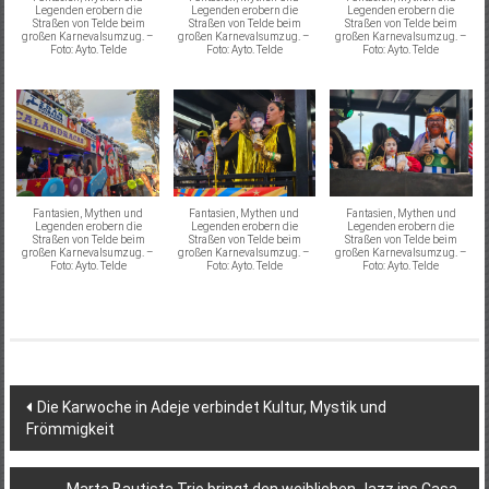
Legenden erobern die
Legenden erobern die
Legenden erobern die
Straßen von Telde beim
Straßen von Telde beim
Straßen von Telde beim
großen Karnevalsumzug. –
großen Karnevalsumzug. –
großen Karnevalsumzug. –
Foto: Ayto. Telde
Foto: Ayto. Telde
Foto: Ayto. Telde
Fantasien, Mythen und
Fantasien, Mythen und
Fantasien, Mythen und
Legenden erobern die
Legenden erobern die
Legenden erobern die
Straßen von Telde beim
Straßen von Telde beim
Straßen von Telde beim
großen Karnevalsumzug. –
großen Karnevalsumzug. –
großen Karnevalsumzug. –
Foto: Ayto. Telde
Foto: Ayto. Telde
Foto: Ayto. Telde
Beitragsnavigation
Die Karwoche in Adeje verbindet Kultur, Mystik und
Frömmigkeit