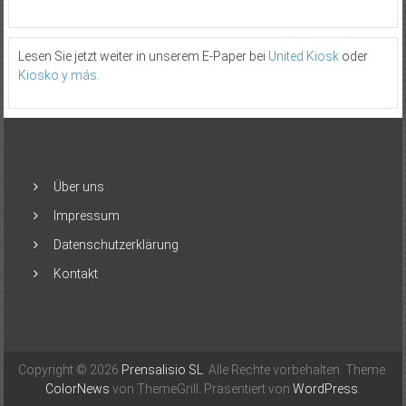
Lesen Sie jetzt weiter in unserem E-Paper bei
United Kiosk
oder
Kiosko y más
.
Über uns
Impressum
Datenschutzerklärung
Kontakt
Copyright © 2026
Prensalisio SL
. Alle Rechte vorbehalten. Theme:
ColorNews
von ThemeGrill. Präsentiert von
WordPress
.