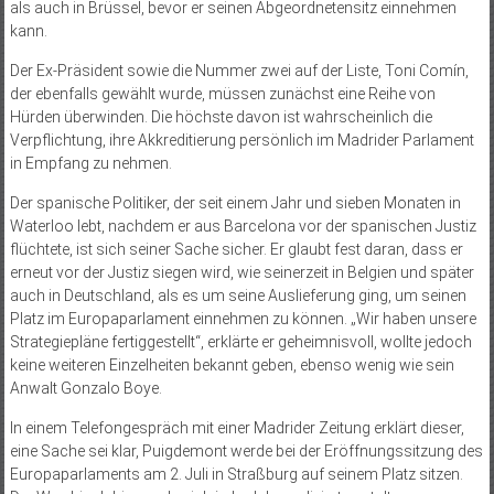
als auch in Brüssel, bevor er seinen Abgeordnetensitz einnehmen
kann.
Der Ex-Präsident sowie die Nummer zwei auf der Liste, Toni Comín,
der ebenfalls gewählt wurde, müssen zunächst eine Reihe von
Hürden überwinden. Die höchste davon ist wahrscheinlich die
Verpflichtung, ihre Akkreditierung persönlich im Madrider Parlament
in Empfang zu nehmen.
Der spanische Politiker, der seit einem Jahr und sieben Monaten in
Waterloo lebt, nachdem er aus Barcelona vor der spanischen Justiz
flüchtete, ist sich seiner Sache sicher. Er glaubt fest daran, dass er
erneut vor der Justiz siegen wird, wie seinerzeit in Belgien und später
auch in Deutschland, als es um seine Auslieferung ging, um seinen
Platz im Europaparlament einnehmen zu können. „Wir haben unsere
Strategiepläne fertiggestellt“, erklärte er geheimnisvoll, wollte jedoch
keine weiteren Einzelheiten bekannt geben, ebenso wenig wie sein
Anwalt Gonzalo Boye.
In einem Telefongespräch mit einer Madrider Zeitung erklärt dieser,
eine Sache sei klar, Puigdemont werde bei der Eröffnungssitzung des
Europaparlaments am 2. Juli in Straßburg auf seinem Platz sitzen.