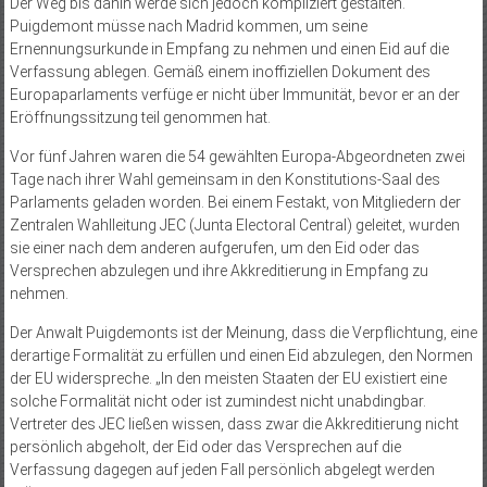
Der Weg bis dahin werde sich jedoch kompliziert gestalten.
Puigdemont müsse nach Madrid kommen, um seine
Ernennungsurkunde in Empfang zu nehmen und einen Eid auf die
Verfassung ablegen. Gemäß einem inoffiziellen Dokument des
Europaparlaments verfüge er nicht über Immunität, bevor er an der
Eröffnungssitzung teil genommen hat.
Vor fünf Jahren waren die 54 gewählten Europa-Abgeordneten zwei
Tage nach ihrer Wahl gemeinsam in den Konstitutions-Saal des
Parlaments geladen worden. Bei einem Festakt, von Mitgliedern der
Zentralen Wahlleitung JEC (Junta Electoral Central) geleitet, wurden
sie einer nach dem anderen aufgerufen, um den Eid oder das
Versprechen abzulegen und ihre Akkreditierung in Empfang zu
nehmen.
Der Anwalt Puigdemonts ist der Meinung, dass die Verpflichtung, eine
derartige Formalität zu erfüllen und einen Eid abzulegen, den Normen
der EU widerspreche. „In den meisten Staaten der EU existiert eine
solche Formalität nicht oder ist zumindest nicht unabdingbar.
Vertreter des JEC ließen wissen, dass zwar die Akkreditierung nicht
persönlich abgeholt, der Eid oder das Versprechen auf die
Verfassung dagegen auf jeden Fall persönlich abgelegt werden