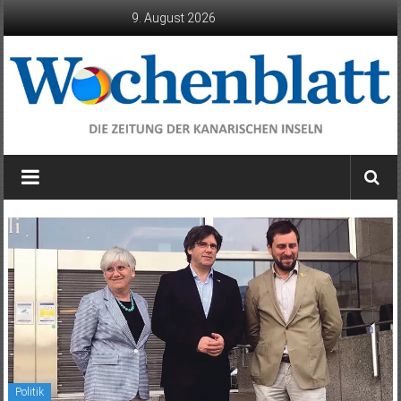
Zum
9. August 2026
Inhalt
springen
Wochenblatt
die
Zeitung
der
Kanarischen
Inseln
Politik