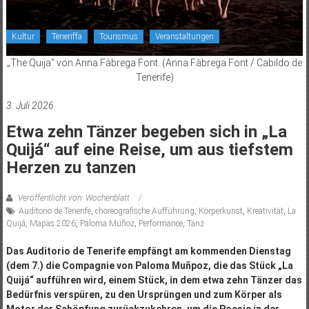
Kultur
Teneriffa
Tourismus
Veranstaltungen
„The Quija“ von Anna Fàbrega Font. (Anna Fàbrega Font / Cabildo de
Tenerife)
3. Juli 2026
Etwa zehn Tänzer begeben sich in „La
Quijá“ auf eine Reise, um aus tiefstem
Herzen zu tanzen
Veröffentlicht von: Wochenblatt
Auditorio de Tenerife
,
choreografische Aufführung
,
Körperkunst
,
Kreativität
,
La
Quijá
,
Mapas 2026
,
Paloma Muñoz
,
Performance
,
Tanz
Das Auditorio de Tenerife empfängt am kommenden Dienstag
(dem 7.) die Compagnie von Paloma Muñpoz, die das Stück „La
Quijá“ aufführen wird, einem Stück, in dem etwa zehn Tänzer das
Bedürfnis verspüren, zu den Ursprüngen und zum Körper als