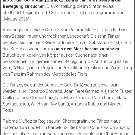
Motor der Schöpfung zurückzukehren, um die Poesie in der
Bewegung zu suchen.
Die Vorstellung, die im Sinfonie-Saal
stattfindet, beginnt um 19:30 Uhr und ist Teil des Programms von
„Mapas 2026“.
Ausgangspunkt dieses Stücks von Paloma Muñoz ist das Bild einer
verwüsteten, rauen und trockenen Landschaft. Die zehn Tänzer
begeben sich auf eine Reise ins Innere, hin zur Substanz selbst, die in
den Knochen wohnt, um so
aus dem Mark heraus zu tanzen.
Zurück zum kollektiven Körper auf der Suche nach einer
persönlichen und gemeinsamen Begegnung. Die Aufführung ist Teil
von „Cèl·lula“, einem Projekt zur Produktion, Kreation und Vermittlung
von Tanz im Rahmen des Mercat de les Flors.
Die Tänzer, die auf der Bühne der Sala Sinfónica zu sehen sein
werden, sind: Edoardo Brovardi, Joan Ferré Gómez, Alejandro Fuster
Guillén, Jacob Gómez Ruiz, Lara Misó Peinado, Paula Parra, Marta
Santacatalina, Wilchaan Roy Cantù, Amanda Rubio und Blanca
Tolsá.
Paloma Muñoz ist Regisseurin, Choreografin und Tänzerin aus
Extremadura und lebt in Barcelona. Sie hat am Conservatori Superior
des Institut del Teatre in Barcelona einen Abschluss in Choreografie