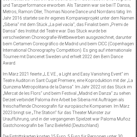
und Tanzperformance erworben. Als Tänzerin war sie bei IT Dansa,
Metros, Ramon Oller, Thomas Noone Dance und Norrdans tätig. Im
Jahr 2016 startete sie ihr eigenes Kompanieprojekt unter dem Namen
„Siberia“ mit dem Stück „La piel vacía“, das Finalist beim „Premi de
Dansa“ des Institut del Teatre war. Das Stück wurde bei
verschiedenen Choreografie-Wettbewerben ausgezeichnet, darunter
beim Certamen Coreográfico de Madrid und beim CICC (Copenhagen
International Choreography Competition). Es ging auf internationale
Tournee mit Dancenet Sweden und erhielt 2022 den Bern Dance
Award.
Im März 2021 feierte „L.E.V.E., a Light and Easy Vanishing Event“ im
Teatre Auditori in Sant Cugat Premiere, eine Koproduktion mit der „La
Quinzena Metropolitana de la Dansa“. Im Jahr 2022 ist das Stück im
„Mercat de les Flors“ und beim Festival „Madrid en Danza“ zu sehen.
Derzeit verbindet Paloma ihre Arbeit bei Siberia mit Aufträgen als
freischaffende Choreografin für europäische Kompanien. Im März
2023 bringt sie „The Station“ für das Theater Münster zur
Uraufführung, und in der vergangenen Spielzeit war Paloma Muñoz
Gastchoreografin bei Tanz Bielefeld (Deutschland).
Die Eintrittskarten kosten 15 Euro, 5 Euro für Personen unter 30