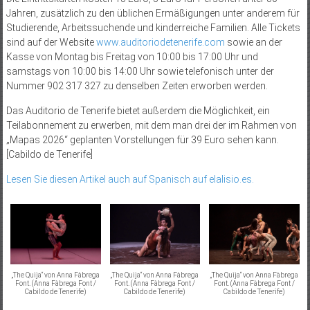
Jahren, zusätzlich zu den üblichen Ermäßigungen unter anderem für
Studierende, Arbeitssuchende und kinderreiche Familien. Alle Tickets
sind auf der Website
www.auditoriodetenerife.com
sowie an der
Kasse von Montag bis Freitag von 10:00 bis 17:00 Uhr und
samstags von 10:00 bis 14:00 Uhr sowie telefonisch unter der
Nummer 902 317 327 zu denselben Zeiten erworben werden.
Das Auditorio de Tenerife bietet außerdem die Möglichkeit, ein
Teilabonnement zu erwerben, mit dem man drei der im Rahmen von
„Mapas 2026“ geplanten Vorstellungen für 39 Euro sehen kann.
[Cabildo de Tenerife]
Lesen Sie diesen Artikel auch auf Spanisch auf elalisio.es.
„The Quija“ von Anna Fàbrega
„The Quija“ von Anna Fàbrega
„The Quija“ von Anna Fàbrega
Font. (Anna Fàbrega Font /
Font. (Anna Fàbrega Font /
Font. (Anna Fàbrega Font /
Cabildo de Tenerife)
Cabildo de Tenerife)
Cabildo de Tenerife)