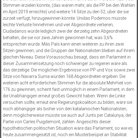
Stimmen erzielen könnte, (das wären mehr, als die PP bei den Wahlen
im April 2019 erreichte) und weitere 14 Sitze zu den 52, über die sie
zurzeit verfügt, hinzugewinnen könnte. Unidas Podemos müsste
leichte Verluste hinnehmen und vier Abgeordnete verlieren,
Ciudadanos würde lediglich zwei der derzeitig zehn Abgeordneten
behalten, die sie vor zwei Jahren gewonnen hat, was 3,6%
entsprechen würde. Más País kann einen weiteren zu ihren zwei
Sitzen gewinnen, und die Gruppen der Nationalisten blieben auf ihrem
gleichen Niveau. Diese Vorausschau besagt, dass ein Parlament in
dieser Zusammensetzung noch schwieriger zu regieren wäre als
das derzeitige. Die möglichen Ergebnisse von PP und Vox sowie zwei
Sitze von Navarra Suma würden 168 Abgeordneten ergeben. Die
weiteren acht erforderlichen Stimmen für die absolute Mehrheit von
176 zu gewinnen, scheint fast unmöglich in einem Parlament, in dem
die Unabhängigen erneut großes Gewicht haben. Wenn die Linke
versuchen sollte, erneut eine Regierungskoalition zu bilden, wäre sie
noch abhängiger als bisher von den katalanischen Nationalisten,
denn möglicherweise müsste sie auch auf Junts per Catalunya, der
Partei von Carles Puigdemont, zählen. Angesichts dieser
hypothetischen politischen Situation wäre das Parlament, so wie es
heute zusammengesetzt ist, noch ein Musterbeispiel an Stabilität.