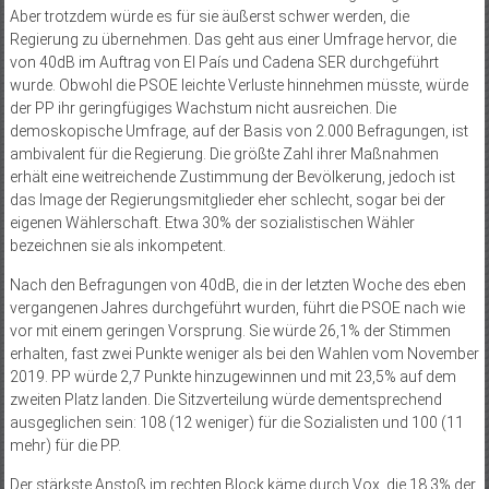
Aber trotzdem würde es für sie äußerst schwer werden, die
Regierung zu übernehmen. Das geht aus einer Umfrage hervor, die
von 40dB im Auftrag von El País und Cadena SER durchgeführt
wurde. Obwohl die PSOE leichte Verluste hinnehmen müsste, würde
der PP ihr geringfügiges Wachstum nicht ausreichen. Die
demoskopische Umfrage, auf der Basis von 2.000 Befragungen, ist
ambivalent für die Regierung. Die größte Zahl ihrer Maßnahmen
erhält eine weitreichende Zustimmung der Bevölkerung, jedoch ist
das Image der Regierungsmitglieder eher schlecht, sogar bei der
eigenen Wählerschaft. Etwa 30% der sozialistischen Wähler
bezeichnen sie als inkompetent.
Nach den Befragungen von 40dB, die in der letzten Woche des eben
vergangenen Jahres durchgeführt wurden, führt die PSOE nach wie
vor mit einem geringen Vorsprung. Sie würde 26,1% der Stimmen
erhalten, fast zwei Punkte weniger als bei den Wahlen vom November
2019. PP würde 2,7 Punkte hinzugewinnen und mit 23,5% auf dem
zweiten Platz landen. Die Sitzverteilung würde dementsprechend
ausgeglichen sein: 108 (12 weniger) für die Sozialisten und 100 (11
mehr) für die PP.
Der stärkste Anstoß im rechten Block käme durch Vox, die 18,3% der