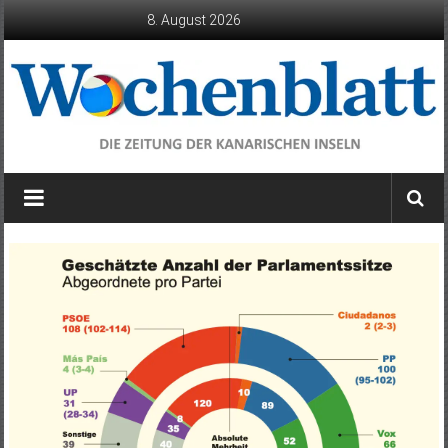
Zum
8. August 2026
Inhalt
springen
Wochenblatt
die
Zeitung
der
Kanarischen
Inseln