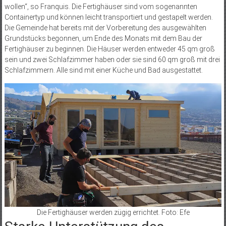
wollen“, so Franquis. Die Fertighäuser sind vom sogenannten
Containertyp und können leicht transportiert und gestapelt werden.
Die Gemeinde hat bereits mit der Vorbereitung des ausgewählten
Grundstücks begonnen, um Ende des Monats mit dem Bau der
Fertighäuser zu beginnen. Die Häuser werden entweder 45 qm groß
sein und zwei Schlafzimmer haben oder sie sind 60 qm groß mit drei
Schlafzimmern. Alle sind mit einer Küche und Bad ausgestattet.
Die Fertighäuser werden zügig errichtet. Foto: Efe