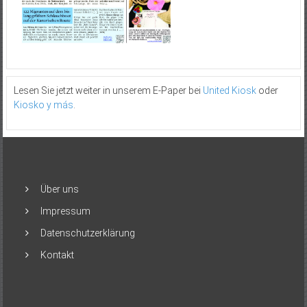
Lesen Sie jetzt weiter in unserem E-Paper bei
United Kiosk
oder
Kiosko y más
.
Über uns
Impressum
Datenschutzerklärung
Kontakt