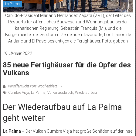
La Palma
Cabildo-Präsident Mariano Hernández Zapata (2.v.l.), der Leiter des
Ressorts für öffentliches Bauwesen und Wohnungsbau bei der
kanarischen Regierung, Sebastián Franquis (M.), und die
Bürgermeister der zerstörten Gemeinden Tazacorte, Los Llanos de
Aridane und El Paso besichtigen die Fertighäuser. Foto: gobcan
19. Januar 2022
85 neue Fertighäuser für die Opfer des
Vulkans
Veröffentlicht von: Wochenblatt
Cumbre Vieja
,
La Palma
,
Vulkanausbruch
,
Wiederaufbau
Der Wiederaufbau auf La Palma
geht weiter
La Palma –
Der Vulkan Cumbre Vieja hat große Schäden auf der Insel