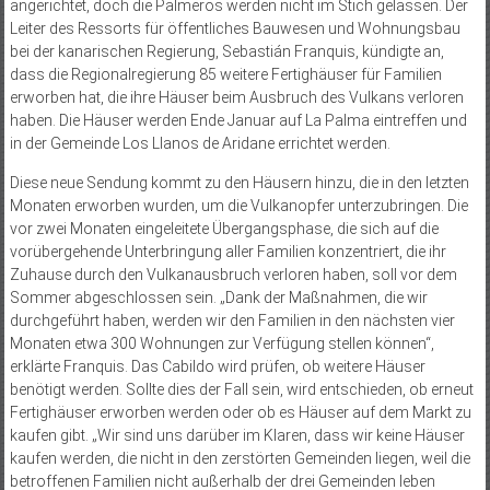
angerichtet, doch die Palmeros werden nicht im Stich gelassen. Der
Leiter des Ressorts für öffentliches Bauwesen und Wohnungsbau
bei der kanarischen Regierung, Sebastián Franquis, kündigte an,
dass die Regionalregierung 85 weitere Fertighäuser für Familien
erworben hat, die ihre Häuser beim Ausbruch des Vulkans verloren
haben. Die Häuser werden Ende Januar auf La Palma eintreffen und
in der Gemeinde Los Llanos de Aridane errichtet werden.
Diese neue Sendung kommt zu den Häusern hinzu, die in den letzten
Monaten erworben wurden, um die Vulkanopfer unterzubringen. Die
vor zwei Monaten eingeleitete Übergangsphase, die sich auf die
vorübergehende Unterbringung aller Familien konzentriert, die ihr
Zuhause durch den Vulkanausbruch verloren haben, soll vor dem
Sommer abgeschlossen sein. „Dank der Maßnahmen, die wir
durchgeführt haben, werden wir den Familien in den nächsten vier
Monaten etwa 300 Wohnungen zur Verfügung stellen können“,
erklärte Franquis. Das Cabildo wird prüfen, ob weitere Häuser
benötigt werden. Sollte dies der Fall sein, wird entschieden, ob erneut
Fertighäuser erworben werden oder ob es Häuser auf dem Markt zu
kaufen gibt. „Wir sind uns darüber im Klaren, dass wir keine Häuser
kaufen werden, die nicht in den zerstörten Gemeinden liegen, weil die
betroffenen Familien nicht außerhalb der drei Gemeinden leben