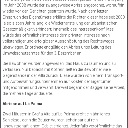
Im Jahr 2008 wurde der zwangsweise Abriss angeordnet, woraufhin
wieder vor den Gerichten gestritten wurde. Nach dem letzten
Einspruch des Eigentümers erklärte der Richter, dieser habe seit 2003
[also sieben Jahre lang] die Wiederherstellung der urbanistischen
Gesetzmäßigkeit verhindert; innerhalb des Interessenkonfliktes
würde das öffentliche Interesse dem privaten Interesse nach
vollständiger und erfolgloser Ausschöpfung des Rechtsweges
überwiegen. Er ordnete endgültig den Abriss unter Leitung des
Umweltschutzamtes für den 3. Dezember an.
Die Bewohner wurden angewiesen, das Haus zu räumen und zu
verlassen. Nur bepackt mit Koffern, ließen die Bewohner viele
Gegenstände in der Villa zurück. Diese wurden von einem Transport-
und Aufbewahrungsunternehmen auf Kosten der Eigentümer
mitgenommen und verwahrt. Derweil begann der Bagger seine Arbeit,
die mehrere Tage andauerte.
Abrisse auf La Palma
Zwei Häusern in Breña Alta auf La Palma droht ein ähnliches
Schicksal, denn die Bauten wurden scheinbar auf rein
landwirtschaftlichem Gebiet errichtet. Jedenfalls veröffentlichte das