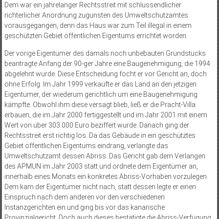
Dem war ein jahrelanger Rechtsstreit mit schlussendlicher
richterlicher Anordnung zugunsten des Umweltschutzamtes
vorausgegangen, denn das Haus war zum Teil illegal in einem
geschützten Gebiet öffentlichen Eigentums errichtet worden.
Der vorige Eigentümer des damals noch unbebauten Grundstücks
beantragte Anfang der 90-ger Jahre eine Baugenehmigung, die 1994
abgelehnt wurde. Diese Entscheidung focht er vor Gericht an, doch
ohne Erfolg. Im Jahr 1999 verkaufte er das Land an den jetzigen
Eigentümer, der wiederum gerichtlich um eine Baugenehmigung
kämpfte. Obwohl ihm diese versagt blieb, ließ er die Pracht-Villa
erbauen, die im Jahr 2000 fertiggestellt und im Jahr 2001 mit einem
Wert von über 303.000 Euro beziffert wurde. Danach ging der
Rechtsstreit erst richtig los. Da das Gebäude in ein geschütztes
Gebiet öffentlichen Eigentums eindrang, verlangte das
Umweltschutzamt dessen Abriss. Das Gericht gab dem Verlangen
des APMUN im Jahr 2003 statt und ordnete dem Eigentümer an,
innerhalb eines Monats ein konkretes Abriss-Vorhaben vorzulegen.
Dem kam der Eigentümer nicht nach, statt dessen legte er einen
Einspruch nach dem anderen vor den verschiedenen
Instanzgerichten ein und ging bis vor das kanarische
Provinzialgericht. Doch auch dieses bestätigte die Abriss-Verfügung.