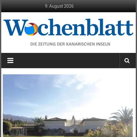
Zum
9. August 2026
Inhalt
springen
Wochenblatt
die
Zeitung
der
Kanarischen
Inseln