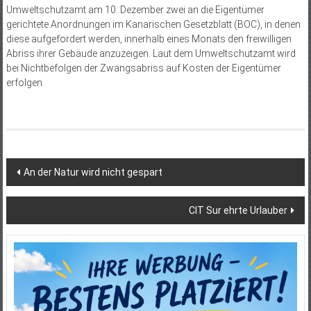
Umweltschutzamt am 10. Dezember zwei an die Eigentümer
gerichtete Anordnungen im Kanarischen Gesetzblatt (BOC), in denen
diese aufgefordert werden, innerhalb eines Monats den freiwilligen
Abriss ihrer Gebäude anzuzeigen. Laut dem Umweltschutzamt wird
bei Nichtbefolgen der Zwangsabriss auf Kosten der Eigentümer
erfolgen.
Beitragsnavigation
An der Natur wird nicht gespart
CIT Sur ehrte Urlauber