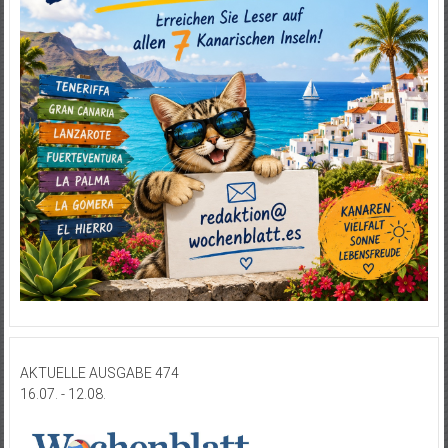
AKTUELLE AUSGABE 474
16.07. - 12.08.