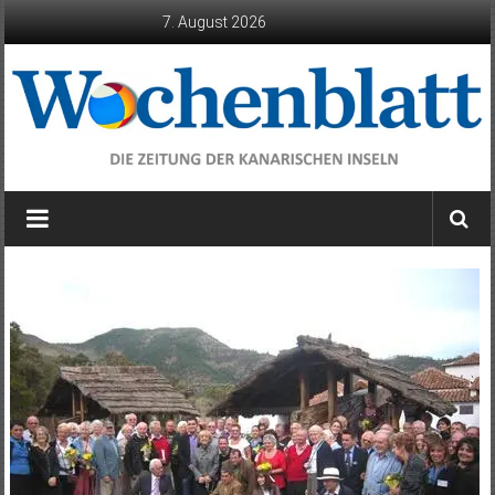
Zum
7. August 2026
Inhalt
springen
Wochenblatt
die
Zeitung
der
Kanarischen
Inseln