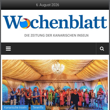
Zum
6. August 2026
Inhalt
springen
Wochenblatt
die
Zeitung
der
Kanarischen
Inseln
Kanarische Inseln
Teneriffa