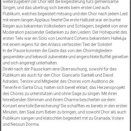
weiterzugeben! Der Chor lebt die Begeisterung fürs gemeinsame
Singen, und das übertrug sich bereits beim ersten Lied aufs
Publikum, welches begeistert mitsang und den Chor nach jedem Lied
mit einem langen Applaus feierte! Die erste Halbzeit war ein bunter
Reigen aus bekannten Volksliedern und Schlagern, begleitet von einer
Moderation passender Gedanken zu den Liedern. Der Höhepunkt des
ersten Teils war ein Solo von Leonhard Cohens bekanntem Halleluja
mit einem eigens für den Anlass verfassten Text der Solistin!
In der Pause konnten die Gäste das von den Chormitgliedern
gespendete und liebevoll zubereitete und angerichtete Buffet genießen
und sich angeregt unterhalten.
Direkt nach der Pause kam eine Überraschung, sowohl für das
Publikum als auch für den Chor: Giancarlo Santelli und David
Adrades, Tenöre und Mitglieder des Chores vom Auditorio de
Tenerife in Santa Cruz, hatten sich bereit erklärt, das Herzensprojekt
des Chores zu unterstützen und ohne Gage zu singen. Mit ihren
hinreißenden Stimmen und ihrem Charme bescherten sie dem
Konzert eine tolle Bereicherung! Sie schafften es bereits in den ersten
Minuten, den Saal zum Beben zu bringen, und sowohl Chor als auch
Publikum sangen und klatschten begeistert mit zu Granada, Volare
und Nessun Dorma.