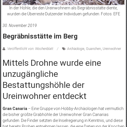
In der Höhle, die den Ureinwohnern als Begräbnisstätte diente,
wurden die Überreste Dutzender Individuen gefunden. Fotos: EFE
30. November 2019
Begräbnisstätte im Berg
Veröffentlicht von: Wochenblatt
Archäologie
,
Guanchen
,
Ureinwohner
Mittels Drohne wurde eine
unzugängliche
Bestattungshöhle der
Ureinwohner entdeckt
Gran Canaria
– Eine Gruppe von Hobby-Archäologen hat vermutlich
die bisher größte Grabhöhle der Ureinwohner Gran Canarias
gefunden. Die Finder setzten die Inselregierung in Kenntnis, und diese
hat bereits Proben entnehmen lassen, die eine Datierung der Knochen