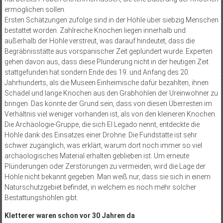
ermöglichen sollen.
Ersten Schätzungen zufolge sind in der Höhle über siebzig Menschen
bestattet worden. Zahlreiche Knochen liegen innerhalb und
außerhalb der Höhle verstreut, was darauf hindeutet, dass die
Begräbnisstätte aus vorspanischer Zeit geplündert wurde. Experten
gehen davon aus, dass diese Plünderung nicht in der heutigen Zeit
stattgefunden hat sondern Ende des 19. und Anfang des 20.
Jahrhunderts, als die Museen Einheimische dafür bezahlten, ihnen
Schädel und lange Knochen aus den Grabhöhlen der Ureinwohner zu
bringen. Das könnte der Grund sein, dass von diesen Überresten im
Verhältnis viel weniger vorhanden ist, als von den kleineren Knochen.
Die Archäologie-Gruppe, die sich El Legado nennt, entdeckte die
Höhle dank des Einsatzes einer Drohne. Die Fundstätte ist sehr
schwer zugänglich, was erklärt, warum dort noch immer so viel
archäologisches Material erhalten geblieben ist. Um erneute
Plünderungen oder Zerstörungen zu vermeiden, wird die Lage der
Höhle nicht bekannt gegeben. Man weiß nur, dass sie sich in einem
Naturschutzgebiet befindet, in welchem es noch mehr solcher
Bestattungshöhlen gibt.
Kletterer waren schon vor 30 Jahren da