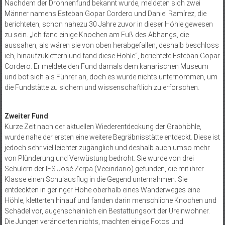
Nachdem der Drohnenfund bekannt wurde, meldeten sich zwei
Männer namens Esteban Gopar Cordero und Daniel Ramírez, die
berichteten, schon nahezu 30 Jahre zuvor in dieser Höhle gewesen
zu sein. „Ich fand einige Knochen am Fuß des Abhangs, die
aussahen, als wären sie von oben herabgefallen, deshalb beschloss
ich, hinaufzuklettern und fand diese Höhle“, berichtete Esteban Gopar
Cordero. Er meldete den Fund damals dem kanarischen Museum
und bot sich als Führer an, doch es wurde nichts unternommen, um
die Fundstätte zu sichern und wissenschaftlich zu erforschen.
Zweiter Fund
Kurze Zeit nach der aktuellen Wiederentdeckung der Grabhöhle,
wurde nahe der ersten eine weitere Begräbnisstätte entdeckt. Diese ist
jedoch sehr viel leichter zugänglich und deshalb auch umso mehr
von Plünderung und Verwüstung bedroht. Sie wurde von drei
Schülern der IES José Zerpa (Vecindario) gefunden, die mit ihrer
Klasse einen Schulausflug in die Gegend unternahmen. Sie
entdeckten in geringer Höhe oberhalb eines Wanderweges eine
Höhle, kletterten hinauf und fanden darin menschliche Knochen und
Schädel vor, augenscheinlich ein Bestattungsort der Ureinwohner.
Die Jungen veränderten nichts, machten einige Fotos und