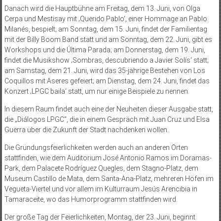
Danach wird die Hauptbühne am Freitag, dem 13. Juni, von Olga
Cerpa und Mestisay mit ‚Querido Pablo‘, einer Hommage an Pablo
Milanés, bespielt; am Sonntag, dem 15. Juni, findet der Familientag
mit der Billy Boom Band statt und am Sonntag, dem 22. Juni, gibt es
Workshops und die Última Parada; am Donnerstag, dem 19. Juni,
findet die Musikshow ‚Sombras, descubriendo a Javier Solís‘ statt;
am Samstag, dem 21. Juni, wird das 35-jährige Bestehen von Los
Coquillos mit Aseres gefeiert; am Dienstag, dem 24. Juni, findet das
Konzert ‚LPGC baila‘ statt, um nur einige Beispiele zu nennen.
In diesem Raum findet auch eine der Neuheiten dieser Ausgabe statt,
die „Diálogos LPGC“, die in einem Gespräch mit Juan Cruz und Elsa
Guerra über die Zukunft der Stadt nachdenken wollen.
Die Gründungsfeierlichkeiten werden auch an anderen Orten
stattfinden, wie dem Auditorium José Antonio Ramos im Doramas-
Park, dem Palacete Rodríguez Quegles, dem Stagno-Platz, dem
Museum Castillo de Mata, dem Santa-Ana-Platz, mehreren Höfen im
Vegueta-Viertel und vor allem im Kulturraum Jesús Arencibia in
Tamaraceite, wo das Humorprogramm stattfinden wird.
Der große Tag der Feierlichkeiten, Montag, der 23. Juni, beginnt