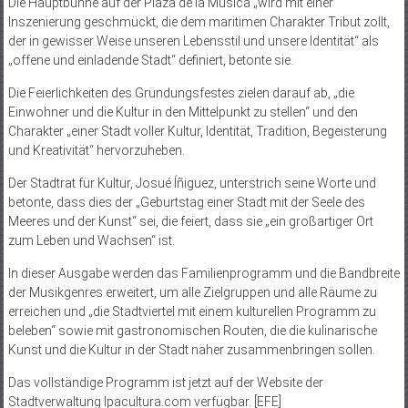
Die Hauptbühne auf der Plaza de la Música „wird mit einer
Inszenierung geschmückt, die dem maritimen Charakter Tribut zollt,
der in gewisser Weise unseren Lebensstil und unsere Identität“ als
„offene und einladende Stadt“ definiert, betonte sie.
Die Feierlichkeiten des Gründungsfestes zielen darauf ab, „die
Einwohner und die Kultur in den Mittelpunkt zu stellen“ und den
Charakter „einer Stadt voller Kultur, Identität, Tradition, Begeisterung
und Kreativität“ hervorzuheben.
Der Stadtrat für Kultur, Josué Íñiguez, unterstrich seine Worte und
betonte, dass dies der „Geburtstag einer Stadt mit der Seele des
Meeres und der Kunst“ sei, die feiert, dass sie „ein großartiger Ort
zum Leben und Wachsen“ ist.
In dieser Ausgabe werden das Familienprogramm und die Bandbreite
der Musikgenres erweitert, um alle Zielgruppen und alle Räume zu
erreichen und „die Stadtviertel mit einem kulturellen Programm zu
beleben“ sowie mit gastronomischen Routen, die die kulinarische
Kunst und die Kultur in der Stadt näher zusammenbringen sollen.
Das vollständige Programm ist jetzt auf der Website der
Stadtverwaltung lpacultura.com verfügbar. [EFE]