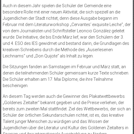
Auch in diesem Jahr spielen die Schüler der Gemeinde eine
besondere Rolle mit einer neuen Aktivität, die sich speziell an die
Jugendlichen der Stadt richtet, denn diese Ausgabe begann im
Februar mit dem Literaturworkshop „Cervantes‘ exquisite Leiche“, der
von dem Journalisten und Schriftsteller Leoncio González geleitet
wurde. Die Initiative, die bis Ende März lief, war den Schülern der 3.
und 4. ESO des IES gewidmet und bestand darin, die Grundlagen des
kreativen Schreibens durch die Methode des „Auserlesenen
Leichnams“ und „Don Quijote“ als Inhalt zu legen.
Die Sitzungen fanden an Samstagen im Februar und März statt, an
denen die teilnehmenden Schüler gemeinsam kurze Texte schrieben.
Die Schüler erhalten am 17. Mai Diplome, die ihre Teilnahme
bescheinigen.
An diesem Tag werden auch die Gewinner des Plakatwettbewerbs
„Goldenes Zeitalter“ bekannt gegeben und die Preise verliehen, der
bereits zum zweiten Mal stattfindet. Ziel des Wettbewerbs, der sich an
Schüler der örtlichen Sekundarschulen richtet, ist es, das kreative
Talent junger Menschen zu würdigen und das Wissen der
Jugendlichen über die Literatur und Kultur des Goldenen Zeitalters in
Spanien und ihre internationale Ausstrahlung zu fördern.