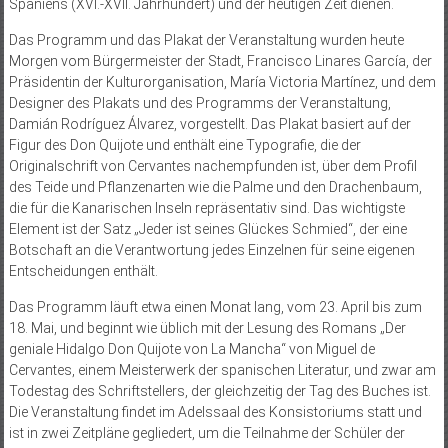
Spaniens (XVI.-XVII. Jahrhundert) und der heutigen Zeit dienen.
Das Programm und das Plakat der Veranstaltung wurden heute
Morgen vom Bürgermeister der Stadt, Francisco Linares García, der
Präsidentin der Kulturorganisation, María Victoria Martínez, und dem
Designer des Plakats und des Programms der Veranstaltung,
Damián Rodríguez Álvarez, vorgestellt. Das Plakat basiert auf der
Figur des Don Quijote und enthält eine Typografie, die der
Originalschrift von Cervantes nachempfunden ist, über dem Profil
des Teide und Pflanzenarten wie die Palme und den Drachenbaum,
die für die Kanarischen Inseln repräsentativ sind. Das wichtigste
Element ist der Satz „Jeder ist seines Glückes Schmied“, der eine
Botschaft an die Verantwortung jedes Einzelnen für seine eigenen
Entscheidungen enthält.
Das Programm läuft etwa einen Monat lang, vom 23. April bis zum
18. Mai, und beginnt wie üblich mit der Lesung des Romans „Der
geniale Hidalgo Don Quijote von La Mancha“ von Miguel de
Cervantes, einem Meisterwerk der spanischen Literatur, und zwar am
Todestag des Schriftstellers, der gleichzeitig der Tag des Buches ist.
Die Veranstaltung findet im Adelssaal des Konsistoriums statt und
ist in zwei Zeitpläne gegliedert, um die Teilnahme der Schüler der