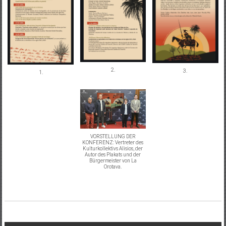
2.
3.
1.
VORSTELLUNG DER
KONFERENZ: Vertreter des
Kulturkollektivs Alisios, der
Autor des Plakats und der
Bürgermeister von La
Orotava.