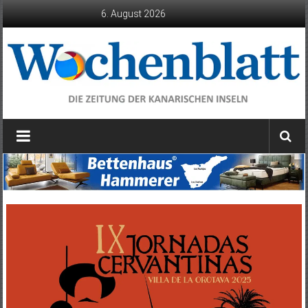
Zum
6. August 2026
Inhalt
springen
Wochenblatt
die
Zeitung
der
Kanarischen
Inseln