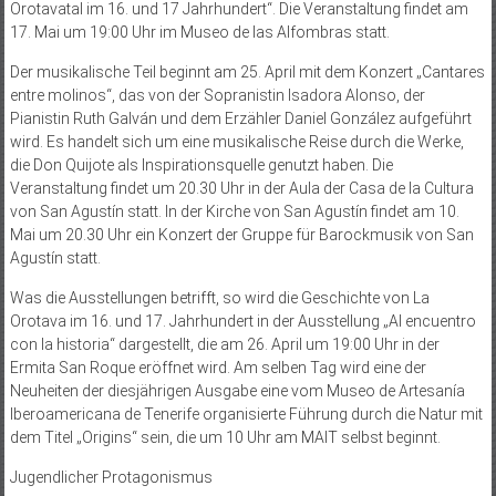
Orotavatal im 16. und 17 Jahrhundert“. Die Veranstaltung findet am
17. Mai um 19:00 Uhr im Museo de las Alfombras statt.
Der musikalische Teil beginnt am 25. April mit dem Konzert „Cantares
entre molinos“, das von der Sopranistin Isadora Alonso, der
Pianistin Ruth Galván und dem Erzähler Daniel González aufgeführt
wird. Es handelt sich um eine musikalische Reise durch die Werke,
die Don Quijote als Inspirationsquelle genutzt haben. Die
Veranstaltung findet um 20.30 Uhr in der Aula der Casa de la Cultura
von San Agustín statt. In der Kirche von San Agustín findet am 10.
Mai um 20.30 Uhr ein Konzert der Gruppe für Barockmusik von San
Agustín statt.
Was die Ausstellungen betrifft, so wird die Geschichte von La
Orotava im 16. und 17. Jahrhundert in der Ausstellung „Al encuentro
con la historia“ dargestellt, die am 26. April um 19:00 Uhr in der
Ermita San Roque eröffnet wird. Am selben Tag wird eine der
Neuheiten der diesjährigen Ausgabe eine vom Museo de Artesanía
Iberoamericana de Tenerife organisierte Führung durch die Natur mit
dem Titel „Origins“ sein, die um 10 Uhr am MAIT selbst beginnt.
Jugendlicher Protagonismus