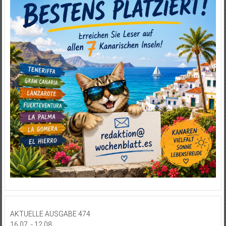
AKTUELLE AUSGABE 474
16.07. - 12.08.