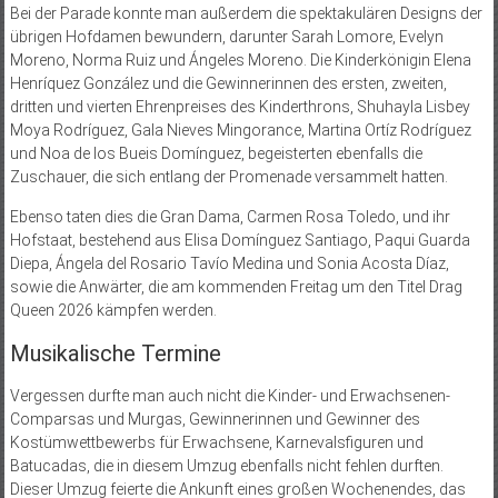
Bei der Parade konnte man außerdem die spektakulären Designs der
übrigen Hofdamen bewundern, darunter Sarah Lomore, Evelyn
Moreno, Norma Ruiz und Ángeles Moreno. Die Kinderkönigin Elena
Henríquez González und die Gewinnerinnen des ersten, zweiten,
dritten und vierten Ehrenpreises des Kinderthrons, Shuhayla Lisbey
Moya Rodríguez, Gala Nieves Mingorance, Martina Ortíz Rodríguez
und Noa de los Bueis Domínguez, begeisterten ebenfalls die
Zuschauer, die sich entlang der Promenade versammelt hatten.
Ebenso taten dies die Gran Dama, Carmen Rosa Toledo, und ihr
Hofstaat, bestehend aus Elisa Domínguez Santiago, Paqui Guarda
Diepa, Ángela del Rosario Tavío Medina und Sonia Acosta Díaz,
sowie die Anwärter, die am kommenden Freitag um den Titel Drag
Queen 2026 kämpfen werden.
Musikalische Termine
Vergessen durfte man auch nicht die Kinder- und Erwachsenen-
Comparsas und Murgas, Gewinnerinnen und Gewinner des
Kostümwettbewerbs für Erwachsene, Karnevalsfiguren und
Batucadas, die in diesem Umzug ebenfalls nicht fehlen durften.
Dieser Umzug feierte die Ankunft eines großen Wochenendes, das