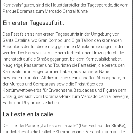
Karnevalsfiguren, sind die Hauptdarsteller der Tagesparade, die vom
Parque Doramas zum Mercado Central führte.
Ein erster Tagesauftritt
Das Fest feiert seinen ersten Tagesauftritt in der Umgebung von
Santa Catalina, wo Gran Combo und Olga Tañón den krönenden
Abschluss der für diesen Tag geplanten Musikdarbietungen bilden
werden. Der Karneval ist mit einem farbenfrohen Umzug durch die
Innenstadt auf die Straße gegangen, bei dem Karnevalsliebhaber,
Neugierige, Passanten und Touristen die Fantasien, die bereits den
Karnevalsthron eingenommen haben, aus nächster Nähe
bewundern konnten. All dies in einer sehr lebhaften Atmosphäre, in
der Murgas und Comparsas sowie die Preisträger des
Kostümwettbewerbs für Erwachsene, Batucadas und Figuren dem
Umzug, der sich vom Doramas-Park zum Mercado Central bewegte,
Farbe und Rhythmus verliehen.
La fiesta en la calle
Der Titel der Parade, „La fiesta en la calle“ (Das Fest auf der Straße),
kündigte bereits die festliche Stimmung einer Veranstaltung an, die