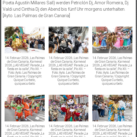
Poeta Agustín Millares Sall) werden Petriclón Dj, Amor Romeira, Dj
Valdi und Cinthia Dj den Abend bis fünf Uhr morgens unterhalten.
[Ayto. Las Palmas de Gran Canaria]
14. Februar 2026, Las Palmas
14. Februar 2026, Las Palmas
14. Februar 2026, Las Palmas
de Gran Canaria, Karneval
de Gran Canaria, Karneval
de Gran Canaria, Karneval
2026 „LAS VEGAS“: Parade „La
2026 „LAS VEGAS“: Parade „La
2026 „LAS VEGAS“: Parade „La
fiesta en la calle“, Pío XII. –
fiesta en la calle“, Pío XII. –
fiesta en la calle“, Pío XII. –
Foto: Ayto. Las Palmas de
Foto: Ayto. Las Palmas de
Foto: Ayto. Las Palmas de
Gran Canaria / Copyright:
Gran Canaria / Copyright:
Gran Canaria / Copyright:
Quique Curbelo,
Quique Curbelo,
Quique Curbelo,
quiquecurbelo
quiquecurbelo
quiquecurbelo
14. Februar 2026, Las Palmas
14. Februar 2026, Las Palmas
14. Februar 2026, Las Palmas
de Gran Canaria, Karneval
de Gran Canaria, Karneval
de Gran Canaria, Karneval
2026 „LAS VEGAS“: Parade „La
2026 „LAS VEGAS“: Parade „La
2026 „LAS VEGAS“: Parade „La