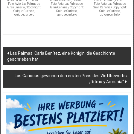
fiesta en la calle“, Pío XII. –
fiesta en la calle“, Pío XII. –
fiesta en la calle“, Pío XII. –
Foto: Ayto. Las Palmas de
Foto: Ayto. Las Palmas de
Foto: Ayto. Las Palmas de
Gran Canaria / Copyright:
Gran Canaria / Copyright:
Gran Canaria / Copyright:
Quique Curbelo,
Quique Curbelo,
Quique Curbelo,
quiquecurbelo
quiquecurbelo
quiquecurbelo
Beitragsnavigation
Las Palmas: Carla Benítez, eine Königin, die Geschichte
geschrieben hat
Los Cariocas gewinnen den ersten Preis des Wettbewerbs
„Ritmo y Armonía“