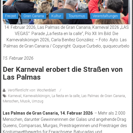
Freizeit
Gran Canaria
Kultur
Tourismus
Veranstaltungen
14. Februar 2026, Las Palmas de Gran Canaria, Karneval 2026 „LAS
VEGAS“: Parade „La fiesta en la calle“, Pío XII. Im Bild: Die
Karnevalskönigin 2026, Carla Benítez González. – Foto: Ayto. Las
Palmas de Gran Canaria / Copyright: Quique Curbelo, quiquecurbelo
15. Februar 2026
Der Karneval erobert die Straßen von
Las Palmas
Veröffentlicht von: Wochenblatt
Karneval
,
Karnevalskönigin
,
La fiesta en la calle
,
Las Palmas de Gran Canaria
,
Menschen
,
Musik
,
Umzug
Las Palmas de Gran Canaria, 14. Februar 2026
. – Mehr als 2.000
Menschen, darunter Gewinnerinnen der Galas und angehende Drag
Queens, Comparsas, Murgas, Preisträgerinnen und Preisträger des
Kostümwettbewerbs für Erwachsene, Batucadas und