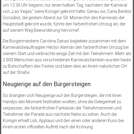
um 12:30 Uhr begann, nur einen halben Tag, nachdem der Karneval
von „Las Vegas“ seine Königin gekrönt hatte. Genau sie, Carla Benítez
González, die gestern Abend zur 50. Monarchin des Karnevals der
Hauptstadt gekrönt wurde, führte den farbenfrohen Umzug an, der
auf seinem Weg Bewunderung hervorrief.
Die Bürgermeisterin Carolina Darias begleitete zusammen mit dem
Karnevalsbeauftragten Héctor Alemán den farbenfrohen Umzug bei
seinem Start und verbrachte einige Zeit mit den Teilnehmern. Mehr als
2.000 Menschen aus verschiedenen Karnevalsfamilien wurden heute
zu Botschaftern des Festes und taten dies an ihrem natürlichen Ort:
auf der Straße.
Neugierige auf den Bürgersteigen
So drängten sich Neugierige auf den Bürgersteigen, die mit ihren
Handys den Moment festhalten wollten, ohne die Gelegenheit zu
verpassen, die farbenfrohen Fantasien der Teilnehmerinnen und
Teilnehmer der Parade aus nächster Nähe zu sehen. Auch die
Königin erhielt Lob, Applaus und den einen oder anderen Kuss bei
ihrem ersten offiziellen Auftritt nach der Krönung.