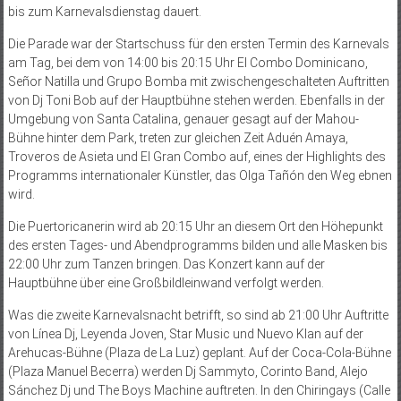
bis zum Karnevalsdienstag dauert.
Die Parade war der Startschuss für den ersten Termin des Karnevals
am Tag, bei dem von 14:00 bis 20:15 Uhr El Combo Dominicano,
Señor Natilla und Grupo Bomba mit zwischengeschalteten Auftritten
von Dj Toni Bob auf der Hauptbühne stehen werden. Ebenfalls in der
Umgebung von Santa Catalina, genauer gesagt auf der Mahou-
Bühne hinter dem Park, treten zur gleichen Zeit Aduén Amaya,
Troveros de Asieta und El Gran Combo auf, eines der Highlights des
Programms internationaler Künstler, das Olga Tañón den Weg ebnen
wird.
Die Puertoricanerin wird ab 20:15 Uhr an diesem Ort den Höhepunkt
des ersten Tages- und Abendprogramms bilden und alle Masken bis
22:00 Uhr zum Tanzen bringen. Das Konzert kann auf der
Hauptbühne über eine Großbildleinwand verfolgt werden.
Was die zweite Karnevalsnacht betrifft, so sind ab 21:00 Uhr Auftritte
von Línea Dj, Leyenda Joven, Star Music und Nuevo Klan auf der
Arehucas-Bühne (Plaza de La Luz) geplant. Auf der Coca-Cola-Bühne
(Plaza Manuel Becerra) werden Dj Sammyto, Corinto Band, Alejo
Sánchez Dj und The Boys Machine auftreten. In den Chiringays (Calle