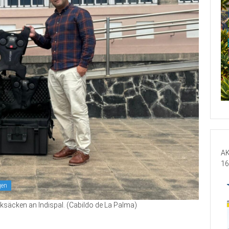
AK
16
gen
säcken an Indispal. (Cabildo de La Palma)