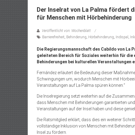
Der Inselrat von La Palma fördert 
für Menschen mit Hörbehinderung
Veröffentlicht von: Wochenblatt
Barrierefreiheit
,
Behinderung
,
Hörbehinderung
,
Indispal
,
Ink
Die Regierungsmannschaft des Cabildo von La Pa
geleiteten Bereich für Soziales weiterhin für di
Behinderungen bei kulturellen Veranstaltungen ei
Fernández erläutert die Bedeutung dieser Maßnahme:
Schwingungen um, wodurch Menschen mit Hörbeeint
Veranstaltungen auf La Palma spüren können.“
Die Inselregierung setzt weiterhin auf die Zusammena
dass Menschen mit Behinderungen garantierten und 
Veranstaltungen auf der Insel haben und diese geni
Die Ratsmitglied erklärt, dass dies ein weiterer Schr
vollständige Inklusion von Menschen mit Behinderun
Insel zu fördern.