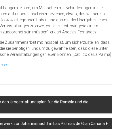
r seit Langem leisten, um Menschen mit Behinderungen in die
äten auf unserer Insel einzubeziehen, etwas, das wir bereits
lichkeiten
begonnen haben und das mit der Übergabe dieses
 Veranstaltungen zu erweitern, die nicht zwingend einem
 zugeordnet sein müssen“, erklärt Ángeles Fernández.
 die Zusammenarbeit mit Indispal ist, um sicherzustellen, dass
die sie benötigen, und um zu gewährleisten, dass diese unter
sche Veranstaltungen genießen können. [Cabildo de La Palma]
io.es.
um den Umgestaltungsplan für die Rambla und die
erwerk zur Johannisnacht in Las Palmas de Gran Canaria