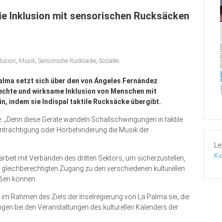
die Inklusion mit sensorischen Rucksäcken
lusion
,
Musik
,
Sensorische Rucksäcke
,
Soziales
lma setzt sich über den von Ángeles Fernández
e echte und wirksame Inklusion von Menschen mit
n, indem sie Indispal taktile Rucksäcke übergibt.
 „Denn diese Geräte wandeln Schallschwingungen in taktile
rächtigung oder Hörbehinderung die Musik der
Le
Ki
rbeit mit Verbänden des dritten Sektors, um sicherzustellen,
gleichberechtigten Zugang zu den verschiedenen kulturellen
eßen können.
itt im Rahmen des Ziels der Inselregierung von La Palma sei, die
gen bei den Veranstaltungen des kulturellen Kalenders der