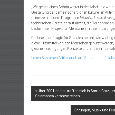
„Wir gehen einen Schritt weiter in der Arbeit, die wi
Gestaltung der gemeinschaftlichen kulturellen Aktivit
seinerzeit mit dem Programm
Inklusive kulturelle Mög
technischen Geräts darauf abzielt, die Teilnahme an
bestimmten Projekt für Menschen mit Behinderungen
Die Inselbeauftragte für Soziales betont, wie wichtig
diese Hilfsmittel von den Menschen genutzt werden, 
gleichen Bedingungen Konzerte und andere musikali
Lesen Sie diesen Artikel auch auf Spanisch auf elalis
Beitragsnavigation
Über 200 Händler treffen sich in Santa Cruz, 
Salamanca voranzutreiben
Ehrungen, Musik und Feu