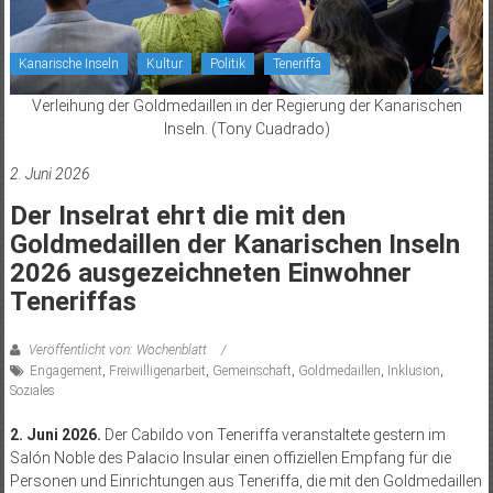
Kanarische Inseln
Kultur
Politik
Teneriffa
Verleihung der Goldmedaillen in der Regierung der Kanarischen
Inseln. (Tony Cuadrado)
2. Juni 2026
Der Inselrat ehrt die mit den
Goldmedaillen der Kanarischen Inseln
2026 ausgezeichneten Einwohner
Teneriffas
Veröffentlicht von: Wochenblatt
Engagement
,
Freiwilligenarbeit
,
Gemeinschaft
,
Goldmedaillen
,
Inklusion
,
Soziales
2. Juni 2026.
Der Cabildo von Teneriffa veranstaltete gestern im
Salón Noble des Palacio Insular einen offiziellen Empfang für die
Personen und Einrichtungen aus Teneriffa, die mit den Goldmedaillen