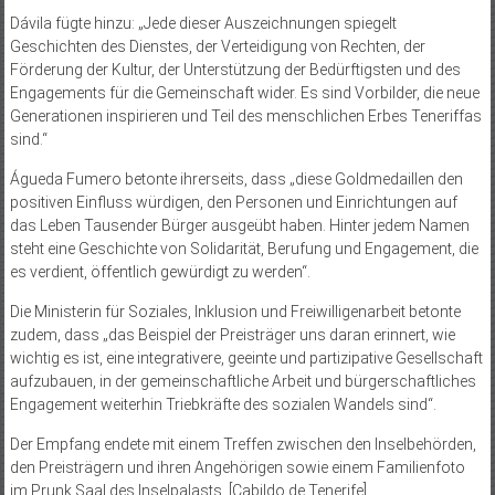
Dávila fügte hinzu: „Jede dieser Auszeichnungen spiegelt
Geschichten des Dienstes, der Verteidigung von Rechten, der
Förderung der Kultur, der Unterstützung der Bedürftigsten und des
Engagements für die Gemeinschaft wider. Es sind Vorbilder, die neue
Generationen inspirieren und Teil des menschlichen Erbes Teneriffas
sind.“
Águeda Fumero betonte ihrerseits, dass „diese Goldmedaillen den
positiven Einfluss würdigen, den Personen und Einrichtungen auf
das Leben Tausender Bürger ausgeübt haben. Hinter jedem Namen
steht eine Geschichte von Solidarität, Berufung und Engagement, die
es verdient, öffentlich gewürdigt zu werden“.
Die Ministerin für Soziales, Inklusion und Freiwilligenarbeit betonte
zudem, dass „das Beispiel der Preisträger uns daran erinnert, wie
wichtig es ist, eine integrativere, geeinte und partizipative Gesellschaft
aufzubauen, in der gemeinschaftliche Arbeit und bürgerschaftliches
Engagement weiterhin Triebkräfte des sozialen Wandels sind“.
Der Empfang endete mit einem Treffen zwischen den Inselbehörden,
den Preisträgern und ihren Angehörigen sowie einem Familienfoto
im Prunk Saal des Inselpalasts. [Cabildo de Tenerife]