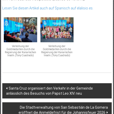
Lesen Sie diesen Artikel auch auf Spanisch auf elalisio.es.
Verleihung der
Verleihung der
Goldmedaillen durch die
Goldmedaillen durch die
Regierung der Kanarischen
Regierung der Kanarischen
Inseln. (Tony Cuadrado)
Inseln. (Tony Cuadrado)
Beitragsnavigation
Santa Cruz organisiert den Verkehr in der Gemeinde
anlässlich des Besuchs von Papst Leo XIV. neu
Die Stadtverwaltung von San Sebastián de La Gomera
eröffnet die Anmeldefrist für die Johannisfeuer 2026