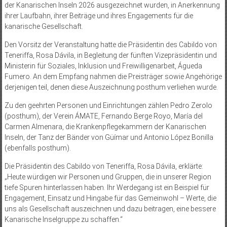
der Kanarischen Inseln 2026 ausgezeichnet wurden, in Anerkennung
ihrer Laufbahn, ihrer Beiträge und ihres Engagements für die
kanarische Gesellschaft.
Den Vorsitz der Veranstaltung hatte die Präsidentin des Cabildo von
Teneriffa, Rosa Dávila, in Begleitung der fünften Vizepräsidentin und
Ministerin für Soziales, Inklusion und Freiwilligenarbeit, Águeda
Fumero. An dem Empfang nahmen die Preisträger sowie Angehörige
derjenigen teil, denen diese Auszeichnung posthum verliehen wurde.
Zu den geehrten Personen und Einrichtungen zählen Pedro Zerolo
(posthum), der Verein ÁMATE, Fernando Berge Royo, María del
Carmen Almenara, die Krankenpflegekammern der Kanarischen
Inseln, der Tanz der Bänder von Güímar und Antonio López Bonilla
(ebenfalls posthum).
Die Präsidentin des Cabildo von Teneriffa, Rosa Dávila, erklärte:
„Heute würdigen wir Personen und Gruppen, die in unserer Region
tiefe Spuren hinterlassen haben. Ihr Werdegang ist ein Beispiel für
Engagement, Einsatz und Hingabe für das Gemeinwohl – Werte, die
uns als Gesellschaft auszeichnen und dazu beitragen, eine bessere
Kanarische Inselgruppe zu schaffen.“