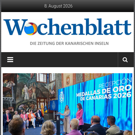
Zum
8. August 2026
Inhalt
springen
Wochenblatt
die
Zeitung
der
Kanarischen
Inseln