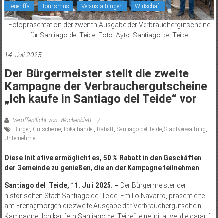
Teneriffa
Tourismus
Veranstaltungen
Wirtschaft
Fotopräsentation der zweiten Ausgabe der Verbrauchergutscheine
für Santiago del Teide. Foto: Ayto. Santiago del Teide
14. Juli 2025
Der Bürgermeister stellt die zweite
Kampagne der Verbrauchergutscheine
„Ich kaufe in Santiago del Teide“ vor
Veröffentlicht von: Wochenblatt
Bürger
,
Gutscheine
,
Lokalhandel
,
Rabatt
,
Santiago del Teide
,
Stadtverwaltung
,
Unternehmer
Diese Initiative ermöglicht es, 50 % Rabatt in den Geschäften
der Gemeinde zu genießen, die an der Kampagne teilnehmen.
Santiago del Teide, 11. Juli 2025. –
Der Bürgermeister der
historischen Stadt Santiago del Teide, Emilio Navarro, präsentierte
am Freitagmorgen die zweite Ausgabe der Verbrauchergutschein-
Kampagne „Ich kaufe in Santiago del Teide“, eine Initiative, die darauf