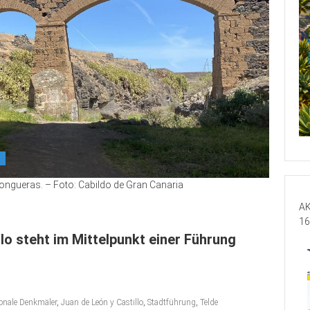
ongueras. – Foto: Cabildo de Gran Canaria
AK
16
lo steht im Mittelpunkt einer Führung
ionale Denkmäler
,
Juan de León y Castillo
,
Stadtführung
,
Telde