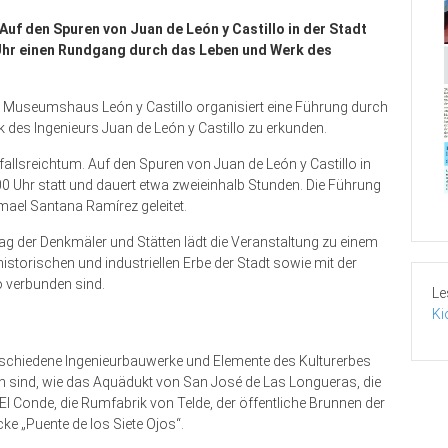
 Auf den Spuren von Juan de León y Castillo in der Stadt
0 Uhr einen Rundgang durch das Leben und Werk des
 Museumshaus León y Castillo organisiert eine Führung durch
 des Ingenieurs Juan de León y Castillo zu erkunden.
nfallsreichtum. Auf den Spuren von Juan de León y Castillo in
:00 Uhr statt und dauert etwa zweieinhalb Stunden. Die Führung
ael Santana Ramírez geleitet.
ag der Denkmäler und Stätten lädt die Veranstaltung zu einem
storischen und industriellen Erbe der Stadt sowie mit der
o verbunden sind.
Le
Ki
chiedene Ingenieurbauwerke und Elemente des Kulturerbes
n sind, wie das Aquädukt von San José de Las Longueras, die
l Conde, die Rumfabrik von Telde, der öffentliche Brunnen der
e „Puente de los Siete Ojos“.