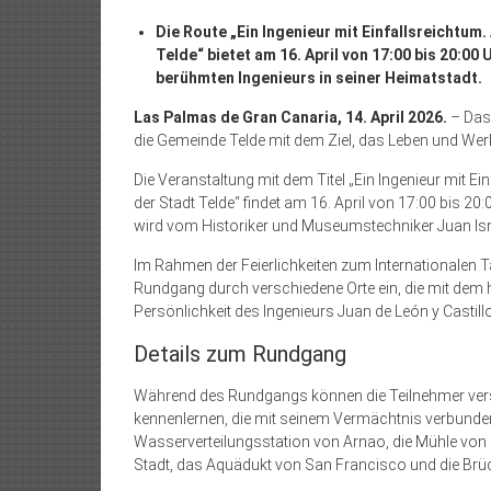
Die Route „Ein Ingenieur mit Einfallsreichtum.
Telde“ bietet am 16. April von 17:00 bis 20:0
berühmten Ingenieurs in seiner Heimatstadt.
Las Palmas de Gran Canaria, 14. April 2026.
– Das
die Gemeinde Telde mit dem Ziel, das Leben und Werk
Die Veranstaltung mit dem Titel „Ein Ingenieur mit Ei
der Stadt Telde“ findet am 16. April von 17:00 bis 20
wird vom Historiker und Museumstechniker Juan Ism
Im Rahmen der Feierlichkeiten zum Internationalen T
Rundgang durch verschiedene Orte ein, die mit dem hi
Persönlichkeit des Ingenieurs Juan de León y Castill
Details zum Rundgang
Während des Rundgangs können die Teilnehmer vers
kennenlernen, die mit seinem Vermächtnis verbunde
Wasserverteilungsstation von Arnao, die Mühle von E
Stadt, das Aquädukt von San Francisco und die Brück