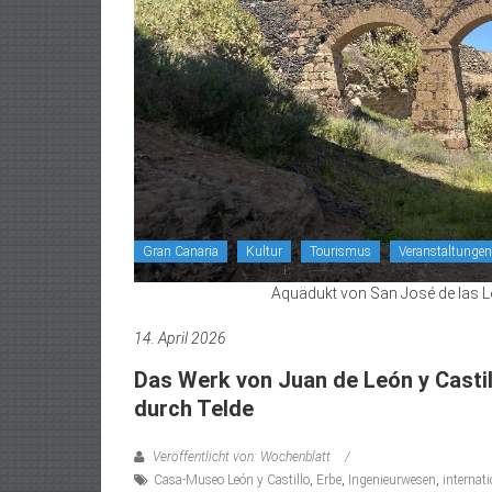
Gran Canaria
Kultur
Tourismus
Veranstaltungen
Aquädukt von San José de las L
14. April 2026
Das Werk von Juan de León y Castil
durch Telde
Veröffentlicht von: Wochenblatt
Casa-Museo León y Castillo
,
Erbe
,
Ingenieurwesen
,
internat