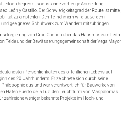
 ist jedoch begrenzt, sodass eine vorherige Anmeldung
eo León y Castillo. Der Schwierigkeitsgrad der Route ist mittel,
Mobilität zu empfehlen. Den Teilnehmern wird außerdem
e und geeignetes Schuhwerk zum Wandern mitzubringen.
r Inselregierung von Gran Canaria über das Hausmuseum León
n von Telde und der Bewässerungsgemeinschaft der Vega Mayor
edeutendsten Persönlichkeiten des öffentlichen Lebens auf
ginn des 20. Jahrhunderts. Er zeichnete sich durch seine
nd Philosophie aus und war verantwortlich für Bauwerke von
e den Hafen Puerto de la Luz, den Leuchtturm von Maspalomas
ür zahlreiche weniger bekannte Projekte im Hoch- und