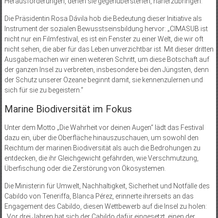
Herausforderungen, denen sie gegenüberstehen, näherzubringen.
Die Präsidentin Rosa Dávila hob die Bedeutung dieser Initiative als
Instrument der sozialen Bewusstseinsbildung hervor: „CIMASUB ist
nicht nur ein Filmfestival, es ist ein Fenster zu einer Welt, die wir oft
nicht sehen, die aber für das Leben unverzichtbar ist. Mit dieser dritten
Ausgabe machen wir einen weiteren Schritt, um diese Botschaft auf
der ganzen Insel zu verbreiten, insbesondere bei den Jüngsten, denn
der Schutz unserer Ozeane beginnt damit, sie kennenzulernen und
sich für sie zu begeistern.“
Marine Biodiversität im Fokus
Unter dem Motto „Die Wahrheit vor deinen Augen“ lädt das Festival
dazu ein, über die Oberfläche hinauszuschauen, um sowohl den
Reichtum der marinen Biodiversität als auch die Bedrohungen zu
entdecken, die ihr Gleichgewicht gefährden, wie Verschmutzung,
Überfischung oder die Zerstörung von Ökosystemen.
Die Ministerin für Umwelt, Nachhaltigkeit, Sicherheit und Notfälle des
Cabildo von Teneriffa, Blanca Pérez, erinnerte ihrerseits an das
Engagement des Cabildo, diesen Wettbewerb auf die Insel zu holen:
„Vor drei Jahren hat sich der Cabildo dafür eingesetzt, einen der