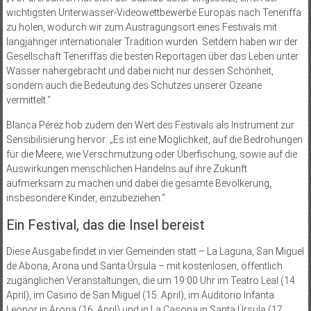
wichtigsten Unterwasser-Videowettbewerbe Europas nach Teneriffa
zu holen, wodurch wir zum Austragungsort eines Festivals mit
langjähriger internationaler Tradition wurden. Seitdem haben wir der
Gesellschaft Teneriffas die besten Reportagen über das Leben unter
Wasser nähergebracht und dabei nicht nur dessen Schönheit,
sondern auch die Bedeutung des Schutzes unserer Ozeane
vermittelt.“
Blanca Pérez hob zudem den Wert des Festivals als Instrument zur
Sensibilisierung hervor: „Es ist eine Möglichkeit, auf die Bedrohungen
für die Meere, wie Verschmutzung oder Überfischung, sowie auf die
Auswirkungen menschlichen Handelns auf ihre Zukunft
aufmerksam zu machen und dabei die gesamte Bevölkerung,
insbesondere Kinder, einzubeziehen.“
Ein Festival, das die Insel bereist
Diese Ausgabe findet in vier Gemeinden statt – La Laguna, San Miguel
de Abona, Arona und Santa Úrsula – mit kostenlosen, öffentlich
zugänglichen Veranstaltungen, die um 19:00 Uhr im Teatro Leal (14.
April), im Casino de San Miguel (15. April), im Auditorio Infanta
Leonor in Arona (16. April) und in La Casona in Santa Úrsula (17.