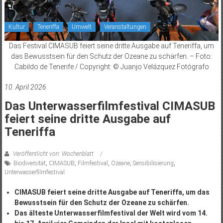
Kultur
Teneriffa
Umwelt
Veranstaltungen
Das Festival CIMASUB feiert seine dritte Ausgabe auf Teneriffa, um
das Bewusstsein für den Schutz der Ozeane zu schärfen. – Foto:
Cabildo de Tenerife / Copyright: © Juanjo Velázquez Fotógrafo
10. April 2026
Das Unterwasserfilmfestival CIMASUB
feiert seine dritte Ausgabe auf
Teneriffa
Veröffentlicht von: Wochenblatt
Biodiversität
,
CIMASUB
,
Filmfestival
,
Ozeane
,
Sensibilisierung
,
Unterwasserfilmfestival
CIMASUB feiert seine dritte Ausgabe auf Teneriffa, um das
Bewusstsein für den Schutz der Ozeane zu schärfen.
Das älteste Unterwasserfilmfestival der Welt wird vom 14.