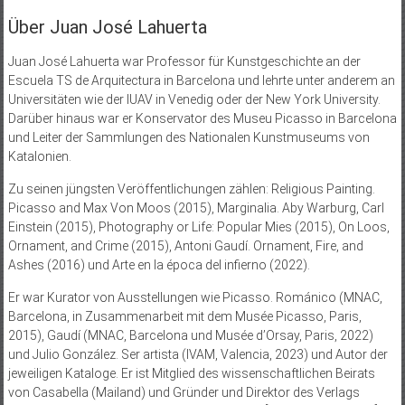
Über Juan José Lahuerta
Juan José Lahuerta war Professor für Kunstgeschichte an der
Escuela TS de Arquitectura in Barcelona und lehrte unter anderem an
Universitäten wie der IUAV in Venedig oder der New York University.
Darüber hinaus war er Konservator des Museu Picasso in Barcelona
und Leiter der Sammlungen des Nationalen Kunstmuseums von
Katalonien.
Zu seinen jüngsten Veröffentlichungen zählen: Religious Painting.
Picasso and Max Von Moos (2015), Marginalia. Aby Warburg, Carl
Einstein (2015), Photography or Life: Popular Mies (2015), On Loos,
Ornament, and Crime (2015), Antoni Gaudí. Ornament, Fire, and
Ashes (2016) und Arte en la época del infierno (2022).
Er war Kurator von Ausstellungen wie Picasso. Románico (MNAC,
Barcelona, in Zusammenarbeit mit dem Musée Picasso, Paris,
2015), Gaudí (MNAC, Barcelona und Musée d’Orsay, Paris, 2022)
und Julio González. Ser artista (IVAM, Valencia, 2023) und Autor der
jeweiligen Kataloge. Er ist Mitglied des wissenschaftlichen Beirats
von Casabella (Mailand) und Gründer und Direktor des Verlags