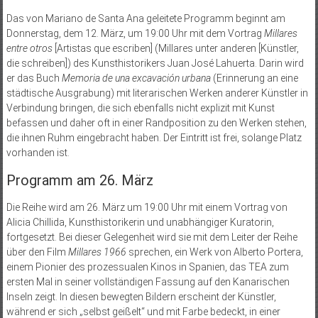
Das von Mariano de Santa Ana geleitete Programm beginnt am
Donnerstag, dem 12. März, um 19:00 Uhr mit dem Vortrag
Millares
entre otros
[Artistas que escriben] (Millares unter anderen [Künstler,
die schreiben]) des Kunsthistorikers Juan José Lahuerta. Darin wird
er das Buch
Memoria de una excavación urbana
(Erinnerung an eine
städtische Ausgrabung) mit literarischen Werken anderer Künstler in
Verbindung bringen, die sich ebenfalls nicht explizit mit Kunst
befassen und daher oft in einer Randposition zu den Werken stehen,
die ihnen Ruhm eingebracht haben. Der Eintritt ist frei, solange Platz
vorhanden ist.
Programm am 26. März
Die Reihe wird am 26. März um 19:00 Uhr mit einem Vortrag von
Alicia Chillida, Kunsthistorikerin und unabhängiger Kuratorin,
fortgesetzt. Bei dieser Gelegenheit wird sie mit dem Leiter der Reihe
über den Film
Millares 1966
sprechen, ein Werk von Alberto Portera,
einem Pionier des prozessualen Kinos in Spanien, das TEA zum
ersten Mal in seiner vollständigen Fassung auf den Kanarischen
Inseln zeigt. In diesen bewegten Bildern erscheint der Künstler,
während er sich „selbst geißelt“ und mit Farbe bedeckt, in einer