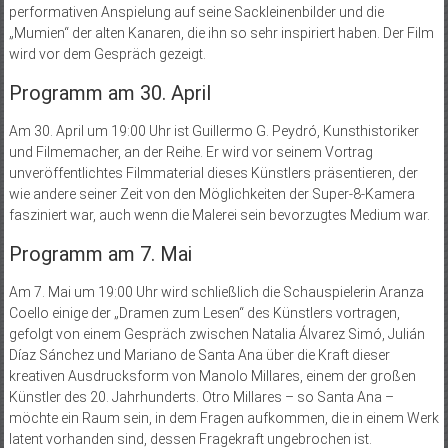
performativen Anspielung auf seine Sackleinenbilder und die
„Mumien“ der alten Kanaren, die ihn so sehr inspiriert haben. Der Film
wird vor dem Gespräch gezeigt.
Programm am 30. April
Am 30. April um 19:00 Uhr ist Guillermo G. Peydró, Kunsthistoriker
und Filmemacher, an der Reihe. Er wird vor seinem Vortrag
unveröffentlichtes Filmmaterial dieses Künstlers präsentieren, der
wie andere seiner Zeit von den Möglichkeiten der Super-8-Kamera
fasziniert war, auch wenn die Malerei sein bevorzugtes Medium war.
Programm am 7. Mai
Am 7. Mai um 19:00 Uhr wird schließlich die Schauspielerin Aranza
Coello einige der „Dramen zum Lesen“ des Künstlers vortragen,
gefolgt von einem Gespräch zwischen Natalia Álvarez Simó, Julián
Díaz Sánchez und Mariano de Santa Ana über die Kraft dieser
kreativen Ausdrucksform von Manolo Millares, einem der großen
Künstler des 20. Jahrhunderts. Otro Millares – so Santa Ana –
möchte ein Raum sein, in dem Fragen aufkommen, die in einem Werk
latent vorhanden sind, dessen Fragekraft ungebrochen ist.