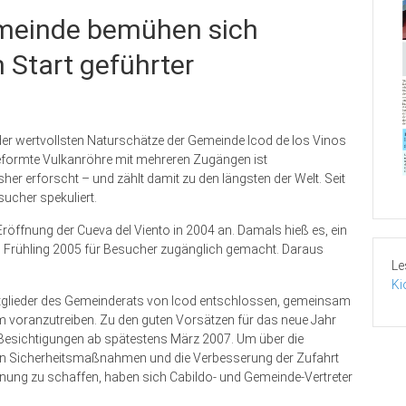
emeinde bemühen sich
Start geführter
r der wertvollsten Naturschätze der Gemeinde Icod de los Vinos
 geformte Vulkanröhre mit mehreren Zugängen ist
r erforscht – und zählt damit zu den längsten der Welt. Seit
sucher spekuliert.
 Eröffnung der Cueva del Viento in 2004 an. Damals hieß es, ein
b Frühling 2005 für Besucher zugänglich gemacht. Daraus
Le
Ki
Mitglieder des Gemeinderats von Icod entschlossen, gemeinsam
um voranzutreiben. Zu den guten Vorsätzen für das neue Jahr
 Besichtigungen ab spätestens März 2007. Um über die
gen Sicherheitsmaßnahmen und die Verbesserung der Zufahrt
fnung zu schaffen, haben sich Cabildo- und Gemeinde-Vertreter