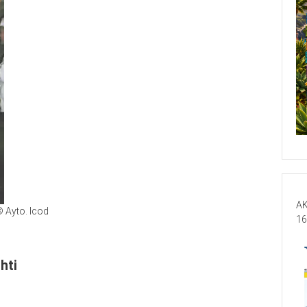
AK
 Ayto. Icod
16
hti