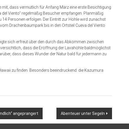
te mit, dass vermutlich für Anfang März eine erste Besichtigung
eva del Viento“ regelmäßig Besucher empfangen. Planmäßig
 14 Personen erfolgen. Der Eintritt zur Höhle wird zunächst
rt vom Drachenbaumpark bis in den Ortsteil Cueva del Viento
 zeigte sich erfreut über den durch das Abkommen zwischen
zuversichtlich, dass die Eröffnung der Lavahöhle baldmöglichst
 darüber, dass dieses Wunder der Natur bald für jedermann zu
 Hawaii zu finden. Besonders beeindruckend: die Kazumura
indlich“ angeprangert
Abenteuer unter Segeln