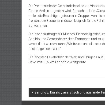
Die Pressestelle der Gemeinde Icod de los Vinos teil
für die Medien angesetzt wird. Danach soll die „Cu
sollen die Besichtigungstouren in Gruppen von bis zu
frei sein, die Besucher müssen lediglich für die Fah
aufkommen.
Die Inselbeauftragte für Museen, Fidencia Iglesias,
Cabildo und Gemeinde erzielten Fortschritt und ist 
verwirklicht werden kann: „Wir freuen uns alle sehr
besichtigen sein wird.“
Die längsten Lavahöhlen der Welt sind übrigens auf
Cave, mit 65,5 km Länge die Weltgrößte.
Beitragsnavigation
Zeitung El Día als „rassistisch und ausländerfe