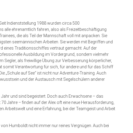
Seit Indienststellung 1988 wurden circa 500
 alle ehrenamtlich fahren, also als Freizeitbeschäftigung
ainees, die als Teil der Mannschaft voll mit anpacken. Sie
htigsten seemännischen Arbeiten. Sie werden mit Begriffen und
nes Traditionsschiffes vertraut gemacht. Auf der
professionelle Ausbildung im Vordergrund, sondern vielmehr
m Segler, als freiwillige Übung zur Verbesserung körperlicher,
t somit Verantwortung für sich, für andere und für das Schiff
Die „Schule auf See“ ist nicht nur Adventure-Training. Auch
ewusstsein und der Austausch mit Segelschülern anderer
s Jahr und sind begeistert. Doch auch Erwachsene – das
 70 Jahre – finden auf der Alex oft eine neue Herausforderung,
Arbeitswelt und eine Erfahrung, bei der Teamgeist und Arbeit
er von Humboldt nicht immer nur reines Vergnügen. Auch bei