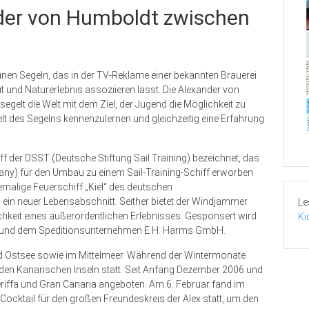
nder von Humboldt zwischen
ünen Segeln, das in der TV-Reklame einer bekannten Brauerei
t und Naturerlebnis assoziieren lässt. Die Alexander von
gelt die Welt mit dem Ziel, der Jugend die Möglichkeit zu
 des Segelns kennenzulernen und gleichzeitig eine Erfahrung
f der DSST (Deutsche Stiftung Sail Training) bezeichnet, das
any) für den Umbau zu einem Sail-Training-Schiff erworben
malige Feuerschiff „Kiel“ des deutschen
ein neuer Lebensabschnitt. Seither bietet der Windjammer
Le
eit eines außerordentlichen Erlebnisses. Gesponsert wird
Ki
Co und dem Speditionsunternehmen E.H. Harms GmbH.
nd Ostsee sowie im Mittelmeer. Während der Wintermonate
 den Kanarischen Inseln statt. Seit Anfang Dezember 2006 und
iffa und Gran Canaria angeboten. Am 6. Februar fand im
 Cocktail für den großen Freundeskreis der Alex statt, um den