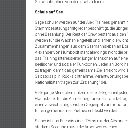
Saisonabschied von der Insel zu feiern.
Schule auf See
Segelschüler werden auf der Alex Trainees genannt. 
Stammbesatzungsmitglieder beschäftigt, die übrigens
ohne Bezahlung. Der Rest der Crew besteht aus den Tr
werden für die Wachen eingeteilt und lernen die wic
Zusammenhängen aus dem Seemannsleben an Bord ei
Alexander von Humboldt steht allerdings nicht die 
das Training interessierter junger Menschen auf eine
seelischer und sozialer Funktionen. Jeder an Bord ha
zu tragen, damit das gemeinsame Ziel erreicht wird. 
Selbstdisziplin, Rücksichtnahme, Verantwortungsb
Nationalitäten tragen zur „Erziehung“ bei.
Viele junge Menschen nutzen diese Gelegenheit jede
Höchstalter für die Anmeldung für einen Törn beträgt
einen abwechslungsreichen Gegenpol zur monotonen 
für ein gemeinsames Ziel neu entdeckt werden.
Sicher ist das Erlebnis eines Törns mit der Alexand
starkem Seegang muss die Arbeit weitergehen.