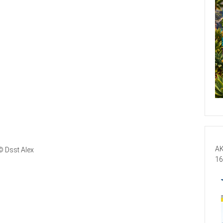
AK
© Dsst Alex
16