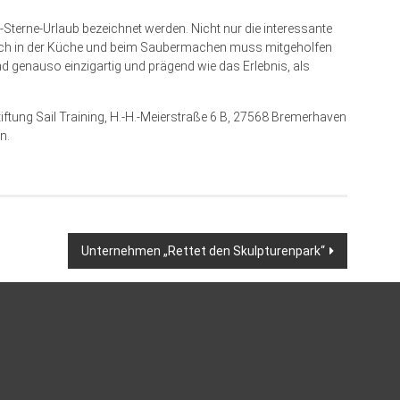
 5-Sterne-Urlaub bezeichnet werden. Nicht nur die interessante
auch in der Küche und beim Saubermachen muss mitgeholfen
d genauso einzigartig und prägend wie das Erlebnis, als
ftung Sail Training, H.-H.-Meierstraße 6 B, 27568 Bremerhaven
n.
Unternehmen „Rettet den Skulpturenpark“