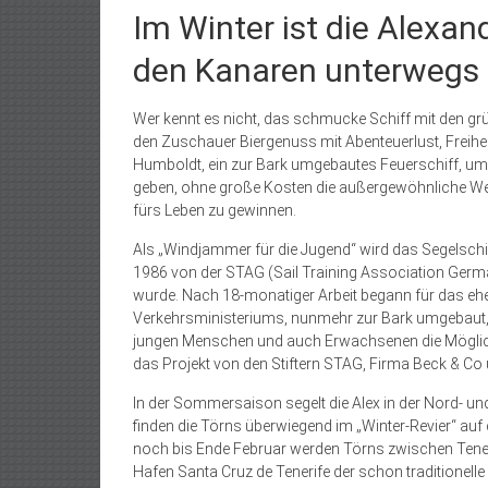
Im Winter ist die Alexa
den Kanaren unterwegs
Wer kennt es nicht, das schmucke Schiff mit den gr
den Zuschauer Biergenuss mit Abenteuerlust, Freihei
Humboldt, ein zur Bark umgebautes Feuerschiff, umse
geben, ohne große Kosten die außergewöhnliche Welt
fürs Leben zu gewinnen.
Als „Windjammer für die Jugend“ wird das Segelschif
1986 von der STAG (Sail Training Association Germ
wurde. Nach 18-monatiger Arbeit begann für das ehe
Verkehrsministeriums, nunmehr zur Bark umgebaut, 
jungen Menschen und auch Erwachsenen die Möglichk
das Projekt von den Stiftern STAG, Firma Beck & 
In der Sommersaison segelt die Alex in der Nord- u
finden die Törns überwiegend im „Winter-Revier“ auf
noch bis Ende Februar werden Törns zwischen Tener
Hafen Santa Cruz de Tenerife der schon traditionelle