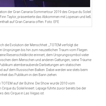
ation der Gran Canaria-Sommertour 2019 des Cirque du Soleil
, Finn Taylor, präsentierte das Abkommen mit Lopesan und ließ
enthalt auf Gran Canaria offen. Foto: EFE
rch die Evolution der Menschheit: „TOTEM verfolgt die
 Ursprüngen bis hin zum neuzeitlichen Traum vom Fliegen.
 eine Riesenschildkröte erinnert, dem Ursprungssymbol vieler
e zwischen dem Menschen und anderen Gattungen, seine Träume
m Publikum atemberaubende Darbietungen am statischen
und auf dem Russischen Balken. Dabei werden wie stets beim
hönheit das Publikum in den Bann ziehen.
bei TOTEM auf der Bühne. Die Show wurde 2010 vom
irque du Soleil kreiert. Lepage führte zuvor bereits bei der
s des Cirque in Las Vegas ist.