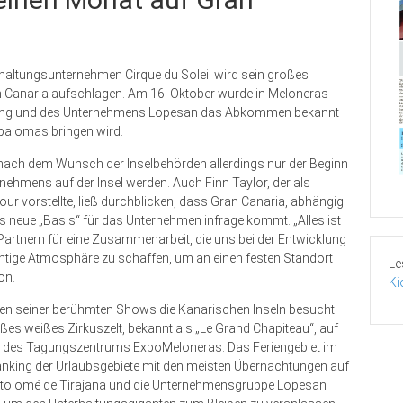
altungsunternehmen Cirque du Soleil wird sein großes
Canaria aufschlagen. Am 16. Oktober wurde in Meloneras
waltung und des Unternehmens Lopesan das Abkommen bekannt
palomas bringen wird.
l nach dem Wunsch der Inselbehörden allerdings nur der Beginn
nehmens auf der Insel werden. Auch Finn Taylor, der als
r vorstellte, ließ durchblicken, dass Gran Canaria, abhängig
ue „Basis“ für das Unternehmen infrage kommt. „Alles ist
artnern für eine Zusammenarbeit, die uns bei der Entwicklung
richtige Atmosphäre zu schaffen, um an einen festen Standort
Le
on.
Ki
ren seiner berühmten Shows die Kanarischen Inseln besucht
roßes weißes Zirkuszelt, bekannt als „Le Grand Chapiteau“, auf
atz des Tagungszentrums ExpoMeloneras. Das Feriengebiet im
anking der Urlaubsgebiete mit den meisten Übernachtungen auf
Bartolomé de Tirajana und die Unternehmensgruppe Lopesan