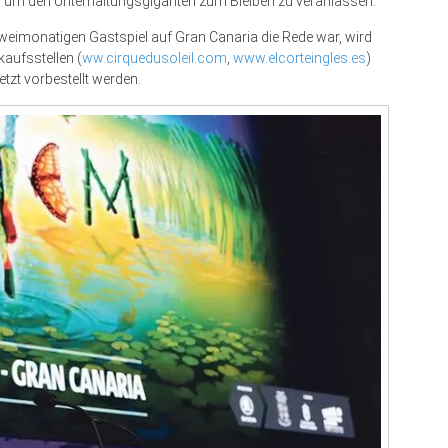
, um den Unterhaltungsgiganten zum Bleiben zu veranlassen.
weimonatigen Gastspiel auf Gran Canaria die Rede war, wird
kaufsstellen (
ww.cirquedusoleil.com
,
www.elcorteingles.es
)
tzt vorbestellt werden.