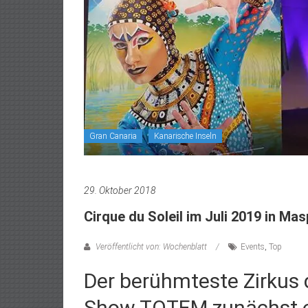
Gran Canaria
Kanarische Inseln
29. Oktober 2018
Cirque du Soleil im Juli 2019 in M
Veröffentlicht von: Wochenblatt
Events
,
Top
Der berühmteste Zirkus d
Show TOTEM zunächst e