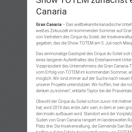
Canaria
Gran Canaria
– Das weltbekannte kanadische Unterh
weißes Zirkuszelt im kommenden Sommer auf Gran 
von Vertretern des Cirque du Soleil, der Inselver
gegeben, das die Show TOTEM am 5. Juli nach Mas
Das einmonatige Gastspiel des Cirque du Soleil sol
eines längeren Aufenthaltes des Entertainment-Unter
Vizepräsident des Unternehmens die Gran Canaria-Tou
vom Erfolg von TOTEM im kommenden Sommer, als ne
möglich. Wir sind immer auf der Suche nach neuen P
unserer Projekte unterstützen. Wir hoffen, hier die 
denken zu können“, erklärte Taylor bei der Präsentati
Obwohl der Cirque du Soleil schon zuvor mit mehre
hat, wird 2019 das erste Jahr sein, in dem er sein g
den Inseln aufbauen wird. Standort wird der Vorpl
Süden von Gran Canaria rangiert im landesweiten R
Platz drei. Die Inselverwaltung, die Gemeinde San 