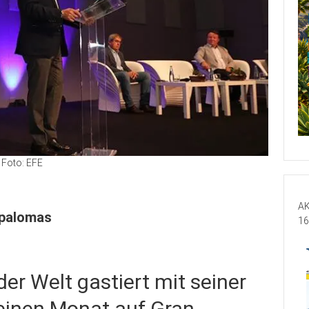
Foto: EFE
AK
aspalomas
16
er Welt gastiert mit seiner
inen Monat auf Gran