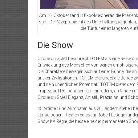
Am 16. Oktober fand in ExpoMeloneras die Präsent
statt. Der Vizepräsident des Unterhaltungsgiganten
die Tür für einen längeren Auf
Die Show
Cirque du Soleil beschreibt TOTEM als eine Reise du
Entwicklung des Menschen von seinen amphibischen
Die Charaktere bewegen sich auf einer Bühne, die an
antiker Zivilisationen. TOTEM ergründet die Band
und sein unendliches Potenzial.“ TOTEM bietet de
Trapez, auf Rollschuhen, auf Einrädern, an Ringen 
Cirque du Soleil Eleganz, Artistik, Präzision und Sc
45 Artisten und Akrobaten aus 20 Ländern stehen 
kanadischen Theaterregisseur Robert Lepage für den C
Show KÀ Regie, die heute eine der permanenten Show