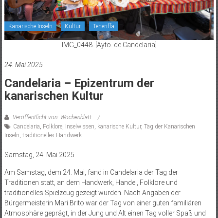
Kanarische Inseln
Kultur
Teneriffa
IMG_0448. [Ayto. de Candelaria]
24. Mai 2025
Candelaria – Epizentrum der
kanarischen Kultur
Veröffentlicht von: Wochenblatt
Candelaria
,
Folklore
,
Inselwissen
,
kanarische Kultur
,
Tag der Kanarischen
Inseln
,
traditionelles Handwerk
Samstag, 24. Mai 2025
Am Samstag, dem 24. Mai, fand in Candelaria der Tag der
Traditionen statt, an dem Handwerk, Handel, Folklore und
traditionelles Spielzeug gezeigt wurden. Nach Angaben der
Bürgermeisterin Mari Brito war der Tag von einer guten familiären
Atmosphäre geprägt, in der Jung und Alt einen Tag voller Spaß und