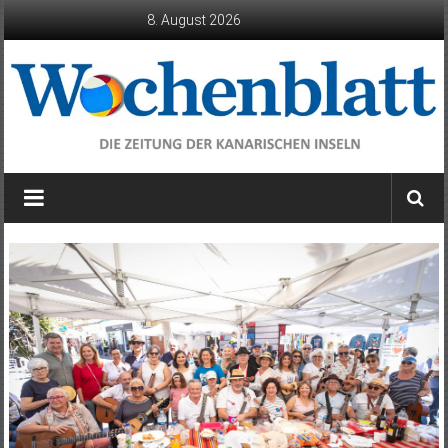
Zum
8. August 2026
Inhalt
springen
Wochenblatt
die
Zeitung
der
Kanarischen
Inseln