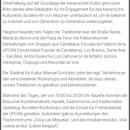
Unterhaltung auf der Grundlage der kanarischen Kultur genossen.
Brito dankte allen Beteiligten für ihr Engagement für das kanarische
Kulturerbe, da diese Art von Aktionen unerlässlich ist, um es bekannt
zu machen und von Generation zu Generation weiterzugeben.
Hauptschauplatz des Tages der Traditionen war die Straße Santa
María de Abona und die Plaza de Teror mit folkloristischen
Darbietungen von Gruppen aus Candelaria: Escuela de Folklore de la
UPCAN (Universidad Popular de Candelaria), Los Brezos, Santa Ana
– San Blas, Antón Guanche, Los Cañoneros de Antaño, Igonce,
Venxamar, Chajoigo und Recordar es Vivir.
Der Stadtrat für Kultur, Manuel González, lobte die rege Teilnahme an
den verschiedenen Workshops und Aktivitäten, die dazu dienen,
unsere Traditionen zu genießen und kennenzulernen.
Während des Tages, der von 10:00 bis 20:00 Uhr dauerte, konnten die
Besucher Kunsthandwerk, Handel, Gastronomie und traditionelles
Spielzeug, Rosetten-Workshops und die Schule für Freihandarbeit
der UPCAN genießen. Außerdem gab es Ausstellungen des
Töpferzentrums „Casa Las Miquelas“ und des Holzkarrenclubs „Vivir
cuesta arriba“ (Leben bergauf).