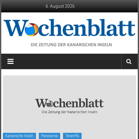
Zum
6. August 2026
Inhalt
springen
Wochenblatt
die
Zeitung
der
Kanarischen
Inseln
Kanarische Inseln
Panorama
Teneriffa