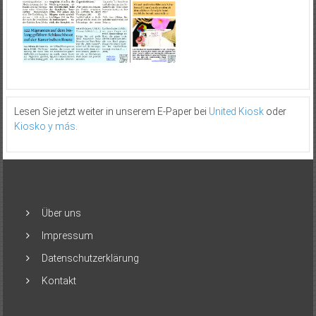
Lesen Sie jetzt weiter in unserem E-Paper bei
United Kiosk
oder
Kiosko y más
.
Über uns
Impressum
Datenschutzerklärung
Kontakt