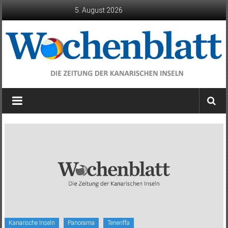
Zum
5. August 2026
Inhalt
springen
Wochenblatt
die
Zeitung
der
Kanarischen
Inseln
Kanarische Inseln
Panorama
Teneriffa