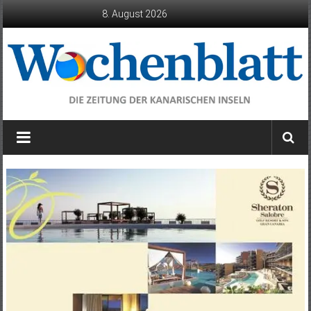
Zum
8. August 2026
Inhalt
springen
Wochenblatt
die
Zeitung
der
Kanarischen
Inseln