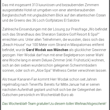
Das mit insgesamt 313 luxuriösen und bezaubernden Zimmern
ausgestattete Hotel ist umgeben von einer atemberaubenden
Berglandschaft mit unglaublichem Blick auf den atlantischen Ozean
und die Greens des 36 Loch Golfplatzes El Salobre.
Zahlreiche Einsendungen mit der Lösung zur Preisfrage „Wo befindet
sich das Strandhaus des Sheraton Salobre Golf Resort & Spa?“
erreichten uns. Unter allen Teilnehmern, die wussten, dass sich das
„Beach House“ nur 100 Meter vom Strand in Maspalomas entfernt
befindet, wurde
Gerd Wodak aus München
als glücklicher Gewinner
gezogen. Herr Wodak darf nun mit einer Begleitperson seiner Wahl
eine Woche lang in einem Deluxe-Zimmer (inkl. Frühstück) wohnen,
sich an den sieben wunderschön gelegenen Schwimmbädern
sonnen, oder sich im „Aloe Spa“ Wellness Center verwöhnen lassen.
Als treuer Kanaren-Fan kommt Herr Wodak schon seit Jahren
regelmäßig nach Teneriffa. Bereits für Mitte Januar hat er seinen
nächsten Aufenthalt geplant und holt sich bei der Gelegenheit den
Gutschein persönlich im Wochenblatt-Büro ab.
Das Wochenblatt-Team gratuliert zu diesem tollen Weihnachtsgeschenk!