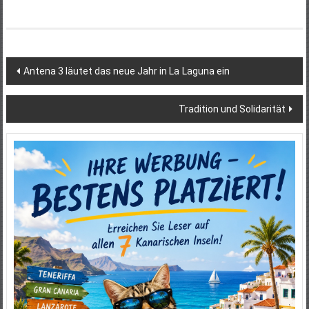
Beitragsnavigation
Antena 3 läutet das neue Jahr in La Laguna ein
Tradition und Solidarität