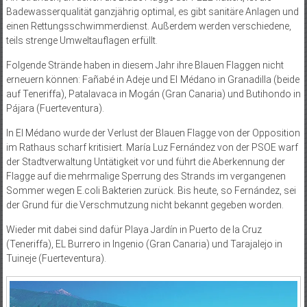
Badewasserqualität ganzjährig optimal, es gibt sanitäre Anlagen und
einen Rettungsschwimmerdienst. Außerdem werden verschiedene,
teils strenge Umweltauflagen erfüllt.
Folgende Strände haben in diesem Jahr ihre Blauen Flaggen nicht
erneuern können: Fañabé in Adeje und El
Médano in Granadilla (beide
auf Teneriffa), Patalavaca in Mogán (Gran Canaria) und Butihondo in
Pájara (Fuerteventura).
In El Médano wurde der Verlust der Blauen Flagge von der Opposition
im Rathaus scharf kritisiert. María Luz Fernández von der PSOE warf
der Stadtverwaltung Untätigkeit vor und führt die Aberkennung der
Flagge auf die mehrmalige Sperrung des Strands im vergangenen
Sommer wegen E.coli Bakterien zurück. Bis heute, so Fernández, sei
der Grund für die Verschmutzung nicht bekannt gegeben worden.
Wieder mit dabei sind dafür Playa Jardín in Puerto de la Cruz
(Teneriffa), EL Burrero in Ingenio (Gran Canaria) und Tarajalejo in
Tuineje (Fuerteventura).