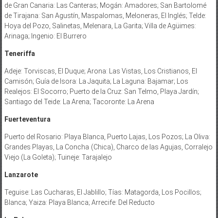
de Gran Canaria: Las Canteras; Mogán: Amadores; San Bartolomé
de Tirajana: San Agustín, Maspalomas, Meloneras, El Inglés; Telde:
Hoya del Pozo, Salinetas, Melenara, La Garita; Villa de Agüimes:
Arinaga; Ingenio: El Burrero
Teneriffa
Adeje: Torviscas, El Duque; Arona: Las Vistas, Los Cristianos, El
Camisón; Guía de Isora: La Jaquita; La Laguna: Bajamar; Los
Realejos: El Socorro; Puerto de la Cruz: San Telmo, Playa Jardín;
Santiago del Teide: La Arena; Tacoronte: La Arena
Fuerteventura
Puerto del Rosario: Playa Blanca, Puerto Lajas, Los Pozos; La Oliva:
Grandes Playas, La Concha
(Chica), Charco de las Agujas, Corralejo
Viejo (La Goleta); Tuineje: Tarajalejo
Lanzarote
Teguise: Las Cucharas, El Jablillo; Tías: Matagorda, Los Pocillos;
Blanca; Yaiza: Playa Blanca; Arrecife: Del Reducto