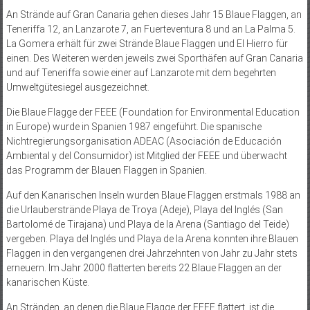
An Strände auf Gran Canaria gehen dieses Jahr 15 Blaue Flaggen, an
Teneriffa 12, an Lanzarote 7, an Fuerteventura 8 und an La Palma 5.
La Gomera erhält für zwei Strände Blaue Flaggen und El Hierro für
einen. Des Weiteren werden jeweils zwei Sporthäfen auf Gran Canaria
und auf Teneriffa sowie einer auf Lanzarote mit dem begehrten
Umweltgütesiegel ausgezeichnet.
Die Blaue Flagge der FEEE (Foundation for Environmental Education
in Europe) wurde in Spanien 1987 eingeführt. Die spanische
Nichtregierungsorganisation ADEAC (Asociación de Educación
Ambiental y del Consumidor) ist Mitglied der FEEE und überwacht
das Programm der Blauen Flaggen in Spanien.
Auf den Kanarischen Inseln wurden Blaue Flaggen erstmals 1988 an
die Urlauberstrände Playa de Troya (Adeje), Playa del Inglés (San
Bartolomé de Tirajana) und Playa de la Arena (Santiago del Teide)
vergeben. Playa del Inglés und Playa de la Arena konnten ihre Blauen
Flaggen in den vergangenen drei Jahrzehnten von Jahr zu Jahr stets
erneuern. Im Jahr 2000 flatterten bereits 22 Blaue Flaggen an der
kanarischen Küste.
An Stränden, an denen die Blaue Flagge der FEEE flattert, ist die