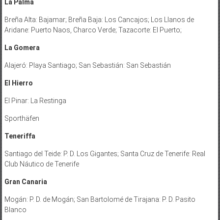
La Palma
Breña Alta: Bajamar; Breña Baja: Los Cancajos; Los Llanos de
Aridane: Puerto Naos, Charco Verde; Tazacorte: El Puerto;
La Gomera
Alajeró: Playa Santiago; San Sebastián: San Sebastián
El Hierro
El Pinar: La Restinga
Sporthäfen
Teneriffa
Santiago del Teide: P. D. Los Gigantes; Santa Cruz de Tenerife: Real
Club Náutico de Tenerife
Gran Canaria
Mogán: P. D. de Mogán; San Bartolomé de Tirajana: P. D. Pasito
Blanco