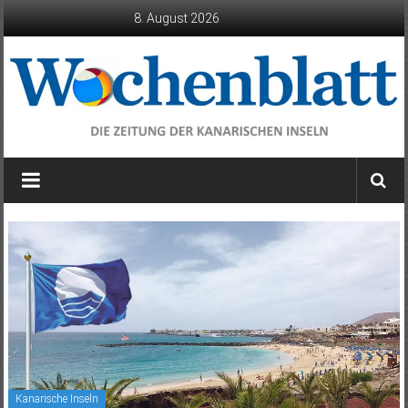
Zum
8. August 2026
Inhalt
springen
Wochenblatt
die
Zeitung
der
Kanarischen
Inseln
Kanarische Inseln