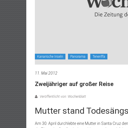
Kanarische Inseln
Panorama
Teneriffa
11. Mai 2012
Zweijähriger auf großer Reise
Veröffentlicht von: Wochenblatt
Mutter stand Todesängs
Am 30. April durchlebte eine Mutter in Santa Cruz de