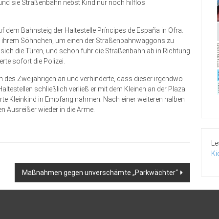
und sie Straßenbahn nebst Kind nur noch hilflos
 dem Bahnsteig der Haltestelle Príncipes de España in Ofra.
hte ihrem Söhnchen, um einen der Straßenbahnwaggons zu
n sich die Türen, und schon fuhr die Straßenbahn ab in Richtung
rte sofort die Polizei.
 des Zweijährigen an und verhinderte, dass dieser irgendwo
testellen schließlich verließ er mit dem Kleinen an der Plaza
rte Kleinkind in Empfang nahmen. Nach einer weiteren halben
en Ausreißer wieder in die Arme.
Le
Ki
Maßnahmen gegen unverschämte „Parkwächter“