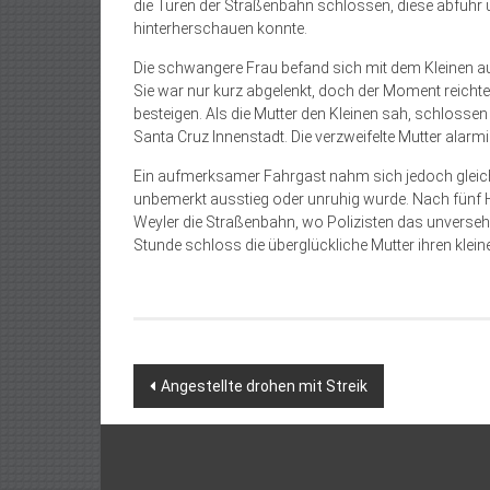
die Türen der Straßenbahn schlossen, diese abfuhr 
hinterherschauen konnte.
Die schwangere Frau befand sich mit dem Kleinen auf
Sie war nur kurz abgelenkt, doch der Moment reic
besteigen. Als die Mutter den Kleinen sah, schlosse
Santa Cruz Innenstadt. Die verzweifelte Mutter alarmie
Ein aufmerksamer Fahrgast nahm sich jedoch gleich
unbemerkt ausstieg oder unruhig wurde. Nach fünf Hal
Weyler die Straßenbahn, wo Polizisten das unverseh
Stunde schloss die überglückliche Mutter ihren klein
Beitragsnavigation
Angestellte drohen mit Streik