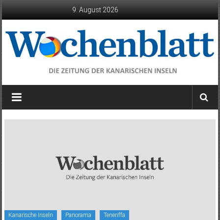
Zum
9. August 2026
Inhalt
springen
Wochenblatt
die
Zeitung
der
Kanarischen
Inseln
Kanarische Inseln
Panorama
Teneriffa