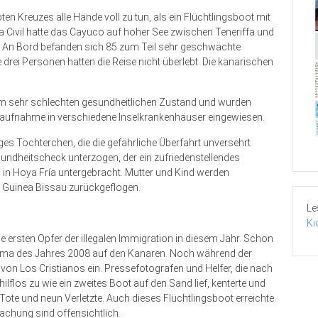
en Kreuzes alle Hände voll zu tun, als ein Flüchtlingsboot mit
a Civil hatte das Cayuco auf hoher See zwischen Teneriffa und
. An Bord befanden sich 85 zum Teil sehr geschwächte
drei Personen hatten die Reise nicht überlebt. Die kanarischen
.
m sehr schlechten gesundheitlichen Zustand und wurden
aufnahme in verschiedene Inselkrankenhäuser eingewiesen.
iges Töchterchen, die die gefährliche Überfahrt unversehrt
undheits­check unterzogen, der ein zufriedenstellendes
in Hoya Fría untergebracht. Mutter und Kind werden
n Guinea Bissau zurückgeflogen.
Le
Ki
ie ersten Opfer der illegalen Immigration in diesem Jahr. Schon
drama des Jahres 2008 auf den Kanaren. Noch während der
von Los Cristianos ein. Pressefotografen und Helfer, die nach
lflos zu wie ein zweites Boot auf den Sand lief, kenterte und
 Tote und neun Verletzte. Auch dieses Flüchtlingsboot erreichte
achung sind offensichtlich.