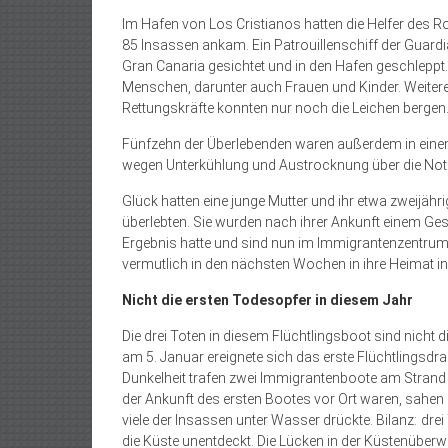
Im Hafen von Los Cristianos hatten die Helfer des Rot
85 Insassen ankam. Ein Patrouillenschiff der Guardi
Gran Canaria gesichtet und in den Hafen geschleppt
Menschen, darunter auch Frauen und Kinder. Weitere 
Rettungskräfte konnten nur noch die Leichen bergen
Fünfzehn der Überlebenden waren außerdem in eine
wegen Unterkühlung und Austrocknung über die Not
Glück hatten eine junge Mut­ter und ihr etwa zweijähr
überlebten. Sie wurden nach ihrer Ankunft einem Ges
Ergebnis hatte und sind nun im Immigrantenzentrum 
vermutlich in den nächsten Wochen in ihre Heimat i
Nicht die ersten Todesopfer in diesem Jahr
Die drei Toten in diesem Flüchtlingsboot sind nicht d
am 5. Januar ereignete sich das erste Flüchtlings
Dunkelheit trafen zwei Immigrantenboote am Strand 
der Ankunft des ersten Bootes vor Ort waren, sahen hi
viele der Insassen unter Wasser drückte. Bilanz: drei
die Küste unentdeckt. Die Lücken in der Küstenüberw