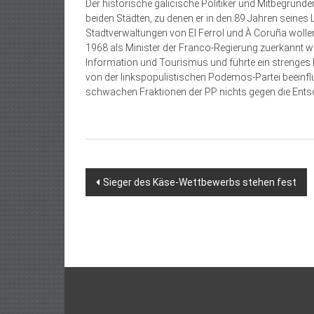
Der historische galicische Politiker und Mitbegründe
beiden Städten, zu denen er in den 89 Jahren seines 
Stadtverwaltungen von El Ferrol und À Coruña wollen
1968 als Minister der Franco-Regierung zuerkannt w
Information und Tourismus und führte ein strenges 
von der linkspopulistischen Podemos-Partei beeinflu
schwachen Fraktionen der PP nichts gegen die Ents
Beitragsnavigation
Sieger des Käse-Wettbewerbs stehen fest