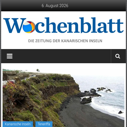
Zum
6. August 2026
Inhalt
springen
Wochenblatt
die
Zeitung
der
Kanarischen
Inseln
Kanarische Inseln
Teneriffa