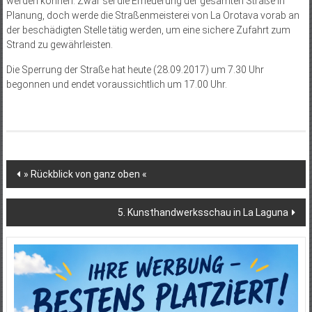
werden können. Zwar sei die Erneuerung der gesamten Straße in
Planung, doch werde die Straßenmeisterei von La Orotava vorab an
der beschädigten Stelle tätig werden, um eine sichere Zufahrt zum
Strand zu gewährleisten.
Die Sperrung der Straße hat heute (28.09.2017) um 7.30 Uhr
begonnen und endet voraussichtlich um 17.00 Uhr.
Beitragsnavigation
» Rückblick von ganz oben «
5. Kunsthandwerksschau in La Laguna