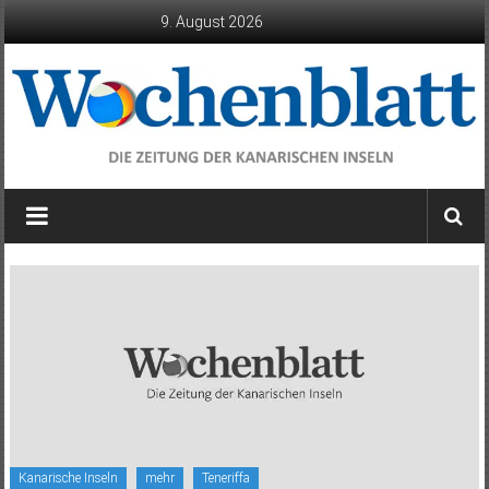
Zum
9. August 2026
Inhalt
springen
Wochenblatt
die
Zeitung
der
Kanarischen
Inseln
Kanarische Inseln
mehr
Teneriffa