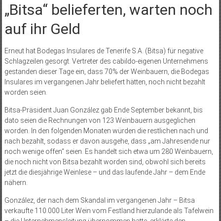
„Bitsa“ belieferten, warten noch
auf ihr Geld
Erneut hat Bodegas Insulares de Tenerife S.A. (Bitsa) für negative
Schlagzeilen gesorgt. Vertreter des cabildo-eigenen Unternehmens
gestanden dieser Tage ein, dass 70% der Weinbauern, die Bodegas
Insulares im vergangenen Jahr beliefert hätten, noch nicht bezahlt
worden seien.
Bitsa-Präsident Juan González gab Ende September bekannt, bis
dato seien die Rechnungen von 123 Weinbauern ausgeglichen
worden. In den folgenden Monaten würden die restlichen nach und
nach bezahlt, sodass er davon ausgehe, dass „am Jahresende nur
noch wenige offen“ seien. Es handelt sich etwa um 280 Weinbauern,
die noch nicht von Bitsa bezahlt worden sind, obwohl sich bereits
jetzt die diesjährige Weinlese – und das laufende Jahr – dem Ende
nähern.
González, der nach dem Skandal im vergangenen Jahr – Bitsa
verkaufte 110.000 Liter Wein vom Festland hierzulande als Tafelwein
– die Unternehmensleitung übernommen hatte, erklärte den