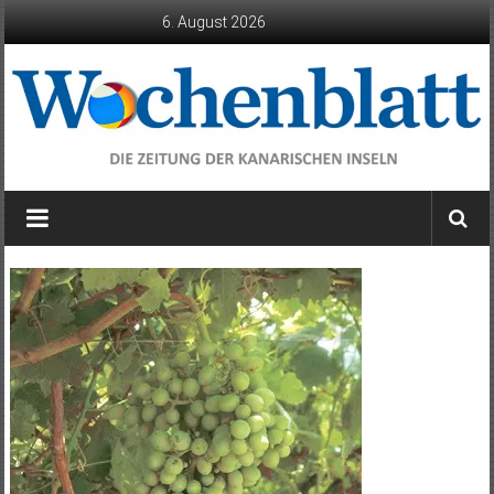
Zum
6. August 2026
Inhalt
springen
Wochenblatt
die
Zeitung
der
Kanarischen
Inseln