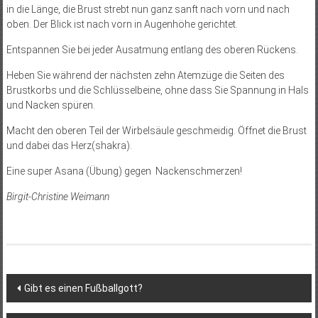
in die Länge, die Brust strebt nun ganz sanft nach vorn und nach
oben. Der Blick ist nach vorn in Augenhöhe gerichtet.
Entspannen Sie bei jeder Ausatmung entlang des oberen Rückens.
Heben Sie während der nächsten zehn Atemzüge die Seiten des
Brustkorbs und die Schlüsselbeine, ohne dass Sie Spannung in Hals
und Nacken spüren.
Macht den oberen Teil der Wirbelsäule geschmeidig. Öffnet die Brust
und dabei das Herz(shakra).
Eine super Asana (Übung) gegen Nackenschmerzen!
Birgit-Christine Weimann
Beitragsnavigation
Gibt es einen Fußballgott?