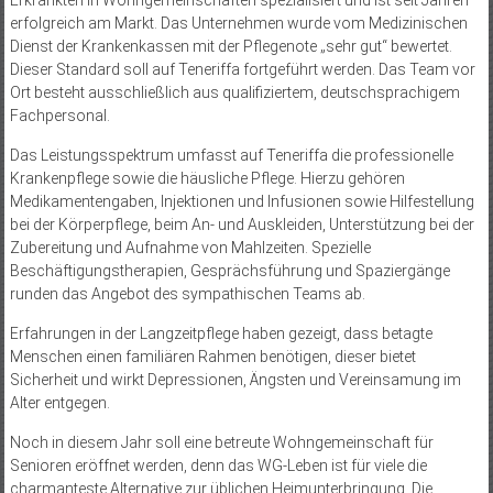
Erkrankten in Wohngemeinschaften spezialisiert und ist seit Jahren
erfolgreich am Markt. Das Unternehmen wurde vom Medizinischen
Dienst der Krankenkassen mit der Pflegenote „sehr gut“ bewertet.
Dieser Standard soll auf Teneriffa fortgeführt werden. Das Team vor
Ort besteht ausschließlich aus qualifiziertem, deutschsprachigem
Fachpersonal.
Das Leistungsspektrum umfasst auf Teneriffa die professionelle
Krankenpflege sowie die häusliche Pflege. Hierzu gehören
Medikamentengaben, Injektionen und Infusionen sowie Hilfestellung
bei der Körperpflege, beim An- und Auskleiden, Unterstützung bei der
Zubereitung und Aufnahme von Mahlzeiten. Spezielle
Beschäftigungstherapien, Gesprächsführung und Spaziergänge
runden das Angebot des sympathischen Teams ab.
Erfahrungen in der Langzeitpflege haben gezeigt, dass betagte
Menschen einen familiären Rahmen benötigen, dieser bietet
Sicherheit und wirkt Depressionen, Ängsten und Vereinsamung im
Alter entgegen.
Noch in diesem Jahr soll eine betreute Wohngemeinschaft für
Senioren eröffnet werden, denn das WG-Leben ist für viele die
charmanteste Alternative zur üblichen Heimunterbringung. Die