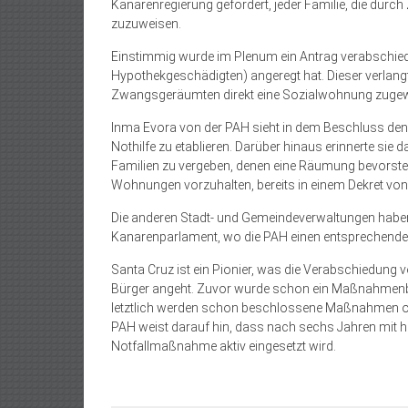
Kanarenregierung gefordert, jeder Familie, die dur
zuzuweisen.
Einstimmig wurde im Plenum ein Antrag verabschied
Hypothekgeschädigten) angeregt hat. Dieser verlangt
Zwangsgeräumten direkt eine Sozialwohnung zugewi
Inma Evora von der PAH sieht in dem Beschluss den e
Nothilfe zu etablieren. Darüber hinaus erinnerte sie
Familien zu vergeben, denen eine Räumung bevorste
Wohnungen vorzuhalten, bereits in einem Dekret von
Die anderen Stadt- und Gemeindeverwaltungen haben
Kanarenparlament, wo die PAH einen entsprechenden A
Santa Cruz ist ein Pionier, was die Verabschiedu
Bürger angeht. Zuvor wurde schon ein Maßnahmenb
letztlich werden schon beschlossene Maßnahmen oft 
PAH weist darauf hin, dass nach sechs Jahren mit
Notfallmaßnahme aktiv eingesetzt wird.