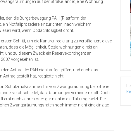
ch Zwangsräumungen auf der Straße landet, eine Wohnung
et, den die Bürgerbewegung PAH (Plattform der
, ein Notfallprozedere einzurichten, nach welchem
esen wird, wenn Obdachlosigkeit droht.
rsten Schritt, um die Kanarenregierung zu verpflichten, diese
 daran, dass die Möglichkeit, Sozialwohnungen direkt an
ht, und zu diesem Zweck ein Reservekontingent an
 2007 vorgesehen ist.
 den Antrag der PAH nicht aufgegriffen, und auch das
ntrag gestellt hat, reagierte nicht.
Le
ng von Schutzmaßnahmen für von Zwangsräumung betroffene
Ki
ündel verabschiedet, das Räumungen verhindern soll. Doch
erst nach Jahren oder gar nicht in die Tat umgesetzt. Die
 hohen Zwangsräumungsraten noch immer nicht eine einzige