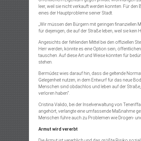
leer, weil sie nicht verkauft werden konnten. Für d
eines der Hauptprobleme seiner Stadt.
„Wir müssen den Bürgern mit geringen finanziellen Mit
für diejenigen, die auf der Straße leben, weil sie ke
Angesichts der fehlenden Mittel bei den offiziellen 
Herr werden, könnte es eine Option sein, öffentlic
tauschen. Auf diese Art und Weise könnten für bedür
stehen.
Bermúdez wies darauf hin, dass die geltende Normativ
Gelegenheit nutzen, in dem Entwurf für das neue Bo
Menschen sind obdachlos und leben auf der Straße, 
verloren haben“.
Cristina Valido, bei der Inselverwaltung von Tenerif
angehört, verlangte eine umfassende Maßnahme gegen
Menschen führe auch zu Problemen wie Drogen- u
Armut wird vererbt
Die Armut ist vererblich und das größte Risiko sozia