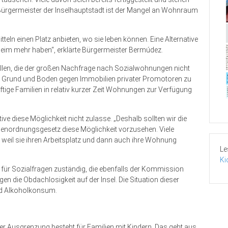
en Bürgermeister der Inselhauptstadt ist der Mangel an Wohnraum
teln einen Platz anbieten, wo sie leben können. Eine Alternative
in Heim mehr haben“, erklärte Bürgermeister Bermúdez.
Stellen, die der großen Nachfrage nach Sozialwohnungen nicht
hen Grund und Boden gegen Immobilien privater Promotoren zu
ftige Familien in relativ kurzer Zeit Wohnungen zur Verfügung
e diese Möglichkeit nicht zulasse. „Deshalb sollten wir die
denordnungsgesetz diese Möglichkeit vorzusehen. Viele
weil sie ihren Arbeitsplatz und dann auch ihre Wohnung
Le
Ki
fa für Sozialfragen zuständig, die ebenfalls der Kommission
 die Obdachlosigkeit auf der Insel. Die Situation dieser
nd Alkoholkonsum.
ler Ausgrenzung besteht für Familien mit Kindern. Das geht aus