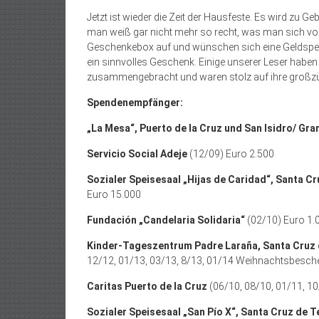
Jetzt ist wieder die Zeit der Hausfeste. Es wird zu G
man weiß gar nicht mehr so recht, was man sich von
Geschenkebox auf und wünschen sich eine Geldspend
ein sinnvolles Geschenk. Einige unserer Leser habe
zusammengebracht und waren stolz auf ihre großzü
Spendenempfänger:
„La Mesa“, Puerto de la Cruz und San Isi­dro/­ Gra
Servicio Social Adeje
(12/09) Euro 2.500
Sozialer Speisesaal „Hijas de Caridad“, Santa Cr
Euro 15.000
Fundación „Candelaria Solidaria“
(02/10) Euro 1.
Kinder-Tageszentrum Padre Laraña, Santa Cruz 
12/12, 01/13, 03/13, 8/13, 01/14 Weihnachtsbesche
Caritas Puerto de la Cruz
(06/10, 08/10, 01/11, 10
Sozialer Speisesaal „San Pío X“, Santa Cruz de T