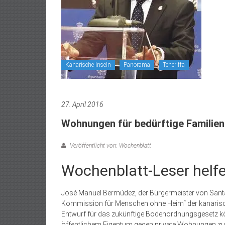
Kanarische Inseln
Panorama
Teneriffa
27. April 2016
Wohnungen für bedürftige Familien
Veröffentlicht von: Wochenblatt
Wochenblatt-Leser helf
José Manuel Bermúdez, der Bürgermeister von Santa
Kommission für Menschen ohne Heim“ der kanarisch
Entwurf für das zukünftige Bodenordnungsgesetz k
öffentlichem Eigentum gegen private Wohnungen zu ta