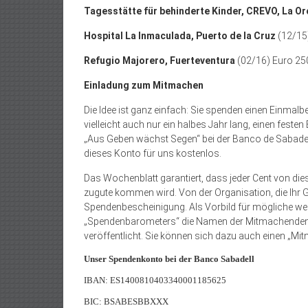
Tagesstätte für behinderte Kinder, CREVO, La O
Hospital La Inmaculada, Puerto de la Cruz
(12/15
Refugio Majorero, Fuerteventura
(02/16) Euro 25
Einladung zum Mitmachen
Die Idee ist ganz einfach: Sie spenden einen Einmalb
vielleicht auch nur ein halbes Jahr lang, einen fes
„Aus Geben wächst Segen“ bei der Banco de Sabadell
dieses Konto für uns kos­tenlos.
Das Wochenblatt garantiert, dass jeder Cent von di
zugute kommen wird. Von der Organisation, die Ihr 
Spendenbescheinigung. Als Vorbild für mögliche 
„Spendenbarometers“ die Namen der Mitmachenden,
veröffentlicht. Sie können sich dazu auch einen „M
Unser Spendenkonto bei der Banco Sabadell
IBAN: ES1400810403340001185625
BIC: BSABESBBXXX