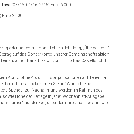
rotava
(07/15, 01/16, 2/16) Euro 6.000
) Euro 2.000
0
etrag oder sagen zu, monatlich ein Jahr lang, „Überwinterer“
ten Betrag auf das Sonderkonto unserer Gemeinschaftsaktion
 einzuzahlen. Bankdirektor Don Emilio Bas Castells führt
esem Konto ohne Abzug Hilfsorganisationen auf Teneriffa
Geld erhalten hat, bekommen Sie auf Wunsch eine
weitere Spender zur Nachahmung werden im Rahmen des
 sowie Höhe der Beträge in jeder Wochenblatt-Ausgabe
itmachnamen“ ausdenken, unter dem Ihre Gabe genannt wird.