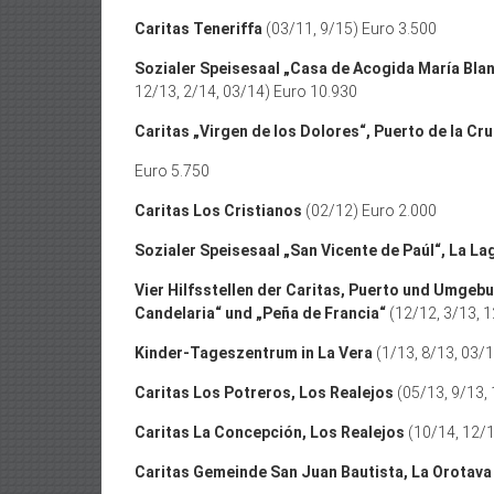
Caritas Teneriffa
(03/11, 9/15) Euro 3.500
Sozialer Speisesaal „Casa de Acogida María Blan
12/13, 2/14, 03/14) Euro 10.930
Caritas „Virgen de los Dolores“, Puerto de la Cr
Euro 5.750
Caritas Los Cristianos
(02/12) Euro 2.000
Sozialer Speisesaal „San Vicente de Paúl“, La La
Vier Hilfsstellen der Caritas, Puerto und Umgebu
Candelaria“ und „Peña de Francia“
(12/12, 3/13, 1
Kinder-Tageszentrum in La Vera
(1/13, 8/13, 03/1
Caritas Los Potreros, Los Realejos
(05/13, 9/13, 
Caritas La Concepción, Los Realejos
(10/14, 12/1
Caritas Gemeinde San Juan Bautista, La Orotav