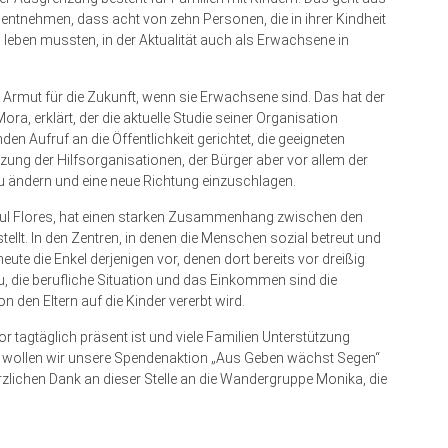
u entnehmen, dass acht von zehn Personen, die in ihrer Kindheit
 leben mussten, in der Aktualität auch als Erwachsene in
 Armut für die Zukunft, wenn sie Erwachsene sind. Das hat der
a, erklärt, der die aktuelle Studie seiner Organisation
nden Aufruf an die Öffentlichkeit gerichtet, die geeigneten
zung der Hilfsorganisationen, der Bürger aber vor allem der
zu ändern und eine neue Richtung einzuschlagen.
aul Flores, hat einen starken Zusammenhang zwischen den
ellt. In den Zentren, in denen die Menschen sozial betreut und
te die Enkel derjenigen vor, denen dort bereits vor dreißig
 die berufliche Situation und das Einkommen sind die
 den Eltern auf die Kinder vererbt wird.
r tagtäglich präsent ist und viele Familien Unterstützung
, wollen wir unsere Spendenaktion „Aus Geben wächst Segen“
erzlichen Dank an dieser Stelle an die Wandergruppe Monika, die