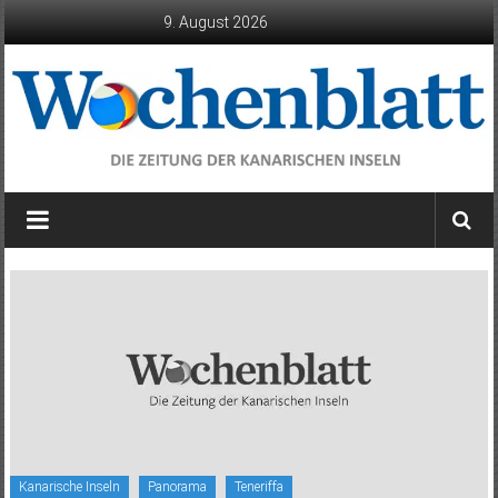
Zum
9. August 2026
Inhalt
springen
Wochenblatt
die
Zeitung
der
Kanarischen
Inseln
Kanarische Inseln
Panorama
Teneriffa