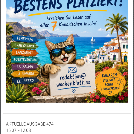
AKTUELLE AUSGABE 474
16.07. - 12.08.