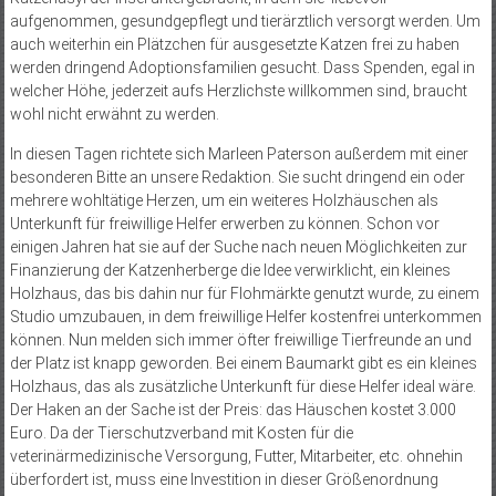
aufgenommen, gesundgepflegt und tierärztlich versorgt werden. Um
auch weiterhin ein Plätzchen für ausgesetzte Katzen frei zu haben
werden dringend Adoptionsfamilien gesucht. Dass Spenden, egal in
welcher Höhe, jederzeit aufs Herzlichste willkommen sind, braucht
wohl nicht erwähnt zu werden.
In diesen Tagen richtete sich Marleen Paterson außerdem mit einer
besonderen Bitte an unsere Redaktion. Sie sucht dringend ein oder
mehrere wohltätige Herzen, um ein weiteres Holzhäuschen als
Unterkunft für freiwillige Helfer erwerben zu können. Schon vor
einigen Jahren hat sie auf der Suche nach neuen Möglichkeiten zur
Finanzierung der Katzenherberge die Idee verwirklicht, ein kleines
Holzhaus, das bis dahin nur für Flohmärkte genutzt wurde, zu einem
Studio umzubauen, in dem freiwillige Helfer kostenfrei unterkommen
können. Nun melden sich immer öfter freiwillige Tierfreunde an und
der Platz ist knapp geworden. Bei einem Baumarkt gibt es ein kleines
Holzhaus, das als zusätzliche Unterkunft für diese Helfer ideal wäre.
Der Haken an der Sache ist der Preis: das Häuschen kostet 3.000
Euro. Da der Tierschutzverband mit Kosten für die
veterinärmedizinische Versorgung, Futter, Mitarbeiter, etc. ohnehin
überfordert ist, muss eine Investition in dieser Größenordnung