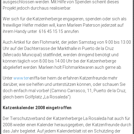
ausgeschlossen werden. Mit Hilfe von Spenden scheint dieses
Projekt jedoch durchaus realisierbar.
Wer sich für die Katzenherberge engagieren, spenden oder sich als
freiwilliger Helfer melden will, kann Marleen Paterson jederzeit auf
ihrem Handy unter 616 45 15 15 anrufen.
Auch Artikel für den Flohmarkt, der jeden Samstag von 9.00 bis 13.00
Uhr auf der Dachterrasse der Markthalle in Puerto de la Cruz
(Mercado Municipal) stattfindet, werden dringend benötigt und
können täglich von 8.00 bis 14.00 Uhr bei der Katzenherberge
abgeliefert werden. Marleen holt Flohmarktwaren auch gerne ab.
Unter
www.ten
eriffa-tier heim.de erfahren Katzenfreunde mehr
darüber, wie sie helfen und unterstützen können, oder schauen Sie
doch einfach mal vorbei! (Camino Carrasco, 11, Puerto de la Cruz,
gleich beim Golfplatz „La Rosaleda“).
Katzenkalender 2008 eingetroffen
Der Tierschutzverband der Katzenherberge La Rosaleda hat auch für
2008 wieder einen Kalender herausgegeben, der Katzenfreunde durch
das Jahr begleitet. Auf jedem Kalenderblatt ist ein Schützling der