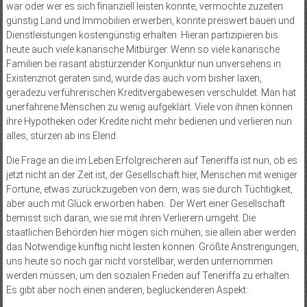
war oder wer es sich finanziell leisten konnte, vermochte zuzeiten
günstig Land und Immobilien erwerben, konnte preiswert bauen und
Dienstleistungen kostengüns­tig erhalten. Hieran partizipieren bis
heute auch viele kanarische Mitbürger. Wenn so viele kanarische
Familien bei rasant abstürzender Konjunktur nun unversehens in
Existenznot geraten sind, wurde das auch vom bisher laxen,
geradezu verführerischen Kreditvergabewesen verschuldet. Man hat
unerfahrene Menschen zu wenig aufgeklärt. Viele von ihnen können
ihre Hypotheken oder Kredite nicht mehr bedienen und verlieren nun
alles, stürzen ab ins Elend.
Die Frage an die im Leben Erfolgreicheren auf Teneriffa ist nun, ob es
jetzt nicht an der Zeit ist, der Gesellschaft hier, Menschen mit weniger
Fortune, etwas zurückzugeben von dem, was sie durch Tüchtigkeit,
aber auch mit Glück erworben haben. Der Wert einer Gesellschaft
bemisst sich daran, wie sie mit ihren Verlierern umgeht. Die
staatlichen Behörden hier mögen sich mühen; sie allein aber werden
das Notwendige künftig nicht leisten können. Größte Anstrengungen,
uns heute so noch gar nicht vorstellbar, werden unternommen
werden müssen, um den sozialen Frieden auf Teneriffa zu erhalten.
Es gibt aber noch einen anderen, beglückenderen Aspekt: