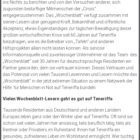
ins Nichts zu berichten und von den Versuchen anderer, sich
zugunsten bedürftiger Mitmenschen der „Crisis“
entgegenzustemmen. Das „Wochenblatt” verfügt zusammen mit
seinen Lesern über genügend Kraft, Bekanntheit und öffentliche
Akzeptanz, etwas Eigenständiges zur täglichen Bewältigung dieser
größten wirtschaftlichen Krise seit 60 Jahren auf Teneriffa
beizutragen, wie es die Betreiber von „Tafeln“ und anderen
Hilfsprojekten allein nicht leis­ten können. Als seriöse
Informationsquelle und zuverlässiger Unternehmer ist das Team des
„Wochenblatt” seit 30 Jahren für deutschsprachige Residenten ein
Partner geworden, dem sie vertrauen können. Dieses Vertrauen und
das Potenzial von vielen Tausend Leserinnen und Lesern möchte das
„Wochenblatt” in der jetzt extremen Situaton zu einem Netzwerk der
Hilfe für Menschen in Not auf Teneriffa bündeln.
Vielen Wochenblatt-Lesern geht es gut auf Teneriffa
Tausende Residenten aus Deutschland und anderen Ländern
Europas leben ganz oder den Winter über auf Teneriffa. Oft sind sie
schon seit vielen Jahren hier ansässig, teils beruflich tätig, teils als
Rentner oder Privatiers im Ruhestand. Ihnen hat Teneriffa ein
gesundes, zufriedenes Leben im Wohlstand ermöglicht. Wer tüchtig