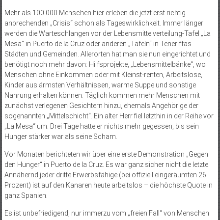
Mehr als 100.000 Menschen hier erleben die jetzt erst richtig
anbrechenden „Crisis“ schon als Tageswirklichkeit. Immer länger
werden die Warteschlangen vor der Lebensmittelverteilung-Tafel „La
Mesa“ in Puerto de la Cruz oder anderen „Tafeln“ in Teneriffas
Städten und Gemeinden. Allerorten hat man sie nun eingerichtet und
benötigt noch mehr davon: Hilfsprojekte, „Lebensmittelbänke“, wo
Menschen ohne Einkommen oder mit Kleinst-renten, Arbeitslose,
Kinder aus ärmsten Verhältnissen, warme Suppe und sonstige
Nahrung erhalten können. Täglich kommen mehr Menschen mit
zunächst verlegenen Gesichtern hinzu, ehemals Angehörige der
sogenannten „Mittelschicht“. Ein alter Herr fiel letzthin in der Reihe vor
„La Mesa“ um. Drei Tage hatte er nichts mehr gegessen, bis sein
Hunger stärker war als seine Scham.
Vor Monaten berichteten wir über eine erste Demonstration „Gegen
den Hunger“ in Puerto de la Cruz. Es war ganz sicher nicht die letzte.
Annähernd jeder dritte Erwerbsfähige (bei offiziell eingeräumten 26
Prozent) ist auf den Kanaren heute arbeitslos – die höchste Quote in
ganz Spanien.
Es ist unbefriedigend, nur immerzu vom „freien Fall“ von Menschen