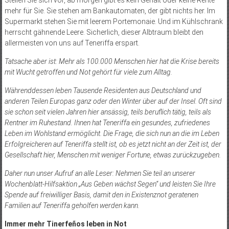
mehr für Sie. Sie stehen am Bankautomaten, der gibt nichts her. Im
Supermarkt stehen Sie mit leerem Portemonaie. Und im Kühlschrank
herrscht gähnende Leere. Sicherlich, dieser Albtraum bleibt den
allermeisten von uns auf Teneriffa erspart.
Tatsache aber ist: Mehr als 100.000 Menschen hier hat die Krise bereits
mit Wucht getroffen und Not gehört für viele zum Alltag.
Währenddessen leben Tausende Residenten aus Deutsch­land und
anderen Teilen Europas ganz oder den Winter über auf der Insel. Oft sind
sie schon seit vielen Jahren hier ansässig, teils beruflich tätig, teils als
Rentner im Ruhestand. Ihnen hat Teneriffa ein gesundes, zufriedenes
Leben im Wohlstand ermöglicht. Die Frage, die sich nun an die im Leben
Erfolgreicheren auf Teneriffa stellt ist, ob es jetzt nicht an der Zeit ist, der
Gesellschaft hier, Menschen mit weniger Fortune, etwas zurückzugeben.
Daher nun unser Aufruf an alle Leser: Nehmen Sie teil an unserer
Wochenblatt-Hilfs­aktion „Aus Geben wächst Segen“ und leisten Sie Ihre
Spende auf freiwilliger Basis, damit den in Existenznot geratenen
Familien auf Teneriffa geholfen werden kann.
Immer mehr Tinerfeños leben in Not