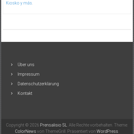
Kiosko y más
.
Über uns
Impressum
Datenschutzerklärung
Kontakt
Copyright © 2026
Prensalisio SL
. Alle Rechte vorbehalten. Theme:
ColorNews
von ThemeGrill. Präsentiert von
WordPress
.