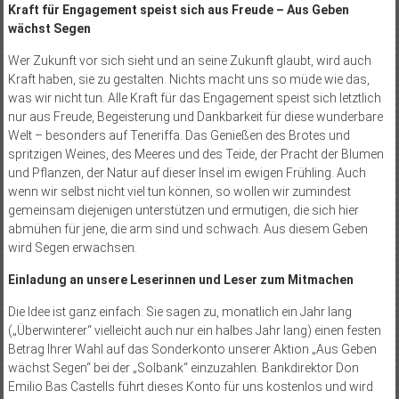
Kraft für Engagement speist sich aus Freude – Aus Geben
wächst Segen
Wer Zukunft vor sich sieht und an seine Zukunft glaubt, wird auch
Kraft haben, sie zu gestalten. Nichts macht uns so müde wie das,
was wir nicht tun. Alle Kraft für das Engagement speist sich letztlich
nur aus Freude, Begeisterung und Dankbarkeit für diese wunderbare
Welt – besonders auf Teneriffa. Das Genießen des Brotes und
spritzigen Weines, des Meeres und des Teide, der Pracht der Blumen
und Pflanzen, der Natur auf dieser Insel im ewigen Frühling. Auch
wenn wir selbst nicht viel tun können, so wollen wir zumindest
gemeinsam diejenigen unterstützen und ermutigen, die sich hier
abmühen für jene, die arm sind und schwach. Aus diesem Geben
wird Segen erwachsen.
Einladung an unsere Leserinnen und Leser zum Mitmachen
Die Idee ist ganz einfach: Sie sagen zu, monatlich ein Jahr lang
(„Überwinterer“ vielleicht auch nur ein halbes Jahr lang) einen festen
Betrag Ihrer Wahl auf das Sonderkonto unserer Aktion „Aus Geben
wächst Segen“ bei der „Solbank“ einzuzahlen. Bankdirektor Don
Emilio Bas Castells führt dieses Konto für uns kostenlos und wird