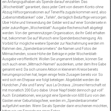
ein Anfangsguthaben als Spende darauf einzahlen. Das
„Wochenblatt“ garantiert, dass jeder Cent von diesem Konto ohne
Abzug Hilfsorganisationen auf Teneriffa zugute kommen wird, also
„Lebensmittelbänken“ oder „Tafeln“, die täglich Bedürftige versorgen.
Über Höhe und Verwendung der Gelder wird auf einer Sonderseite in
jeder zukünftigen „Wochenblatt“-Ausgabe Rechenschaft abgelegt
werden. Von der gemein­nützigen Organisation, die Ihr Geld erhalten
hat, bekommen Sie auf Wunsch eine Spendenbescheinigung. Als
Vorbild für mögliche weitere Spender zur Nachahmung werden im
Rahmen des „Spendenbarometers“ die Namen und Fotos der
Mitmachenden, sowie Höhe der Beträge in jeder Wochenblatt-
Ausgabe veröffentlicht. Wollen Sie ungenannt bleiben, können Sie
sich auch einen „Mitmach-Namen“ ausdenken, unter dem Ihre Gabe
genannt wird. Da sich unsere Aktion in kleinerem Kreise bereits
herumgesprochen hat, liegen einige feste Zusagen bereits vor. So
wird sich ein Ehepaar wie folgt beteiligen: Abgebildet werden die
Hündchen „Felix und Fanny“ aus La Orotava: „Unsere Herrschaft ist
mit monatlich 200 Euro dabei. Unser Napf bleibt dennoch gut voll“.
Auch Einzelaktionen, wie jüngst eine Spende von 600 Euro von den
Gästen einer Geburtstagsfeier, werden im „Spendenbarometer“
aufgeführt werden. Wenn Sie als Spender darin erscheinen möchten,
bitten wir um Einreichung eines Fotos.