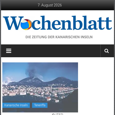
Zum
7. August 2026
Inhalt
springen
Wochenblatt
die
Zeitung
der
Kanarischen
Inseln
Kanarische Inseln
Teneriffa
© ITER