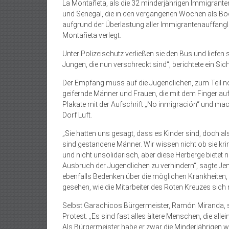
La Montañeta, als die 32 minderjährigen Immigranten
und Senegal, die in den vergangenen Wochen als B
aufgrund der Überlastung aller Immigrantenauffangl
Montañeta verlegt.
Unter Polizeischutz verließen sie den Bus und liefen 
Jungen, die nun verschreckt sind“, berichtete ein Sic
Der Empfang muss auf die Jugendlichen, zum Teil n
geifernde Männer und Frauen, die mit dem Finger auf 
Plakate mit der Aufschrift „No inmigración“ und mach
Dorf Luft.
„Sie hatten uns gesagt, dass es Kinder sind, doch a
sind gestandene Männer. Wir wissen nicht ob sie kri
und nicht unsolidarisch, aber diese Herberge biete
Ausbruch der Jugendlichen zu verhindern“, sagte Jen
ebenfalls Bedenken über die möglichen Krankheiten,
gesehen, wie die Mitarbeiter des Roten Kreuzes si
Selbst Garachicos Bürgermeister, Ramón Miranda, ste
Protest. „Es sind fast alles ältere Menschen, die all
Als Bürgermeister habe er zwar die Minderjährigen w