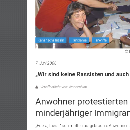
Kanarische Inseln
Panorama
Teneriffa
© 
7. Juni 2006
„Wir sind keine Rassisten und auch 
Veröffentlicht von: Wochenblatt
Anwohner protestierten
minderjähriger Immigran
„Fuera, fuera!“ schimpften aufgebrachte Anwohner 