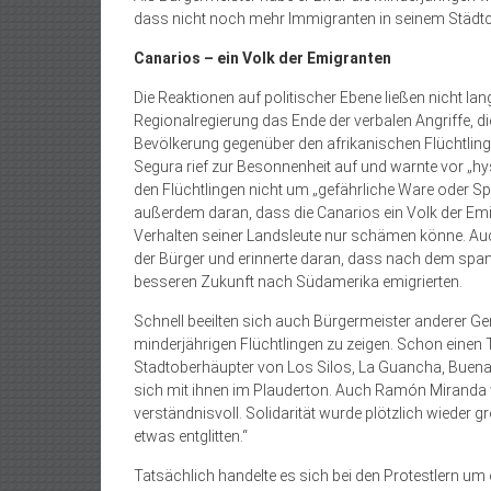
dass nicht noch mehr Immigranten in seinem Städt
Canarios – ein Volk der Emigranten
Die Reaktionen auf politischer Ebene ließen nicht la
Regionalregierung das Ende der verbalen Angriffe, di
Bevölkerung gegenüber den afrikanischen Flüchtling
Segura rief zur Besonnenheit auf und warnte vor „h
den Flüchtlingen nicht um „gefährliche Ware oder Sp
außerdem daran, dass die Canarios ein Volk der Emig
Verhalten seiner Landsleute nur schämen könne. Auch 
der Bürger und erinnerte daran, dass nach dem span
besseren Zukunft nach Südamerika emigrierten.
Schnell beeilten sich auch Bürgermeister anderer Gem
minderjährigen Flüchtlingen zu zeigen. Schon einen
Stadtoberhäupter von Los Silos, La Guancha, Buenav
sich mit ihnen im Plauderton. Auch Ramón Miranda w
verständnisvoll. Solidarität wurde plötzlich wieder g
etwas entglitten.“
Tatsächlich handelte es sich bei den Protestlern um 