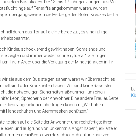
 aus dem Bus stiegen. Die 13- bis 17-jährigen Jungen aus Mali
ootsflüchtlinge auf Teneriffa angekommen waren, wurden
ager übergangsweise in die Herberge des Roten Kreuzes bei La
schnell durch das Tor auf die Herberge zu. „Es sind ruhige
herheitsbeamter.
och Kinder, schockierend gewirkt haben. Schreiende und
sie zeigten und immer wieder schrien „fuera!“. Sie trugen
ten ihrem Ärger über die Verlegung der Minderjährigen in ihr
ls wir sie aus dem Bus steigen sahen waren wir überrascht, es
minell sind oder Krankheiten haben. Wir sind keine Rassisten
Le
t nicht die notwendigen Sicherheitsmaßnahmen, um einen
Ki
nifer León, Sprecherin der Anwohner. Eine andere Frau äußerte
 die diese Jugendlichen übertragen könnten: „Wir haben
ch mit Handschuhen und Atemmasken schützen.“
llte sich auf die Seite der Anwohner und rechtfertigte ihren
eine leben und aufgrund von Unkenntnis Angst haben“, erklärte er.
illkommen geheißen, er werde sich jedoch dafür einsetzen,