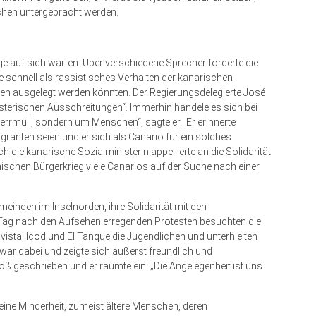
chen untergebracht werden.
nge auf sich warten. Über verschiedene Sprecher forderte die
e schnell als rassistisches Verhalten der kanarischen
en ausgelegt werden könnten. Der Regierungsdelegierte José
ysterischen Ausschreitungen“. Immerhin handele es sich bei
errmüll, sondern um Menschen“, sagte er. Er erinnerte
ranten seien und er sich als Canario für ein solches
die kanarische Sozialministerin appellierte an die Solidarität
ischen Bürgerkrieg viele Canarios auf der Suche nach einer
einden im Inselnorden, ihre Solidarität mit den
 Tag nach den Aufsehen erregenden Protesten besuchten die
ista, Icod und El Tanque die Jugendlichen und unterhielten
ar dabei und zeigte sich äußerst freundlich und
roß geschrieben und er räumte ein: „Die Angelegenheit ist uns
eine Minderheit, zumeist ältere Menschen, deren