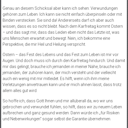
Genau an diesem Schicksal aber kann ich sehen: Verwundungen
gehören zum Leben. Ich kann sie nicht einfach überpinseln oder mit
Binden verstecken. Sie sind da! Andererseits darf ich aber auch
wissen, dass es so nicht bleibt. Nach dem Karfreitag kommt Ostern
– und das sagt mir, dass das Leiden eben nicht das Letzte ist, was
uns Menschen erwartet und bewegt. Nein, ich bekomme eine
Perspektive, die mir Heil und Heilung verspricht.
Ostern – das Fest des Lebens und das Fest zum Leben ist mir vor
Augen. Und doch muss ich durch den Karfreitag hindurch. Und damit
mir das gelingt, brauche ich jemanden in meiner Nähe, brauche ich
jemanden, der zuhören kann, der mich versteht und der vielleicht
auch ein wenig mit mir mitleidet. Es hilft, wenn ich ihm meine
Verletzungen anvertrauen kann und er mich ahnen lässt, dass trotz
allem alles gut wird.
So hoffe ich, dass Gott Ihnen und mir allüberall da, wo wir uns
gebrochen und verwundet fühlen, so hilft, dass wir zu neuem Leben
aufbrechen und ganz gesund werden. Dann würde ich „für Risiken
und Nebenwirkungen“ sogar selbst die Garantie übernehmen.