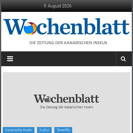
Zum
9. August 2026
Inhalt
springen
Wochenblatt
die
Zeitung
der
Kanarischen
Inseln
Kanarische Inseln
Kultur
Teneriffa