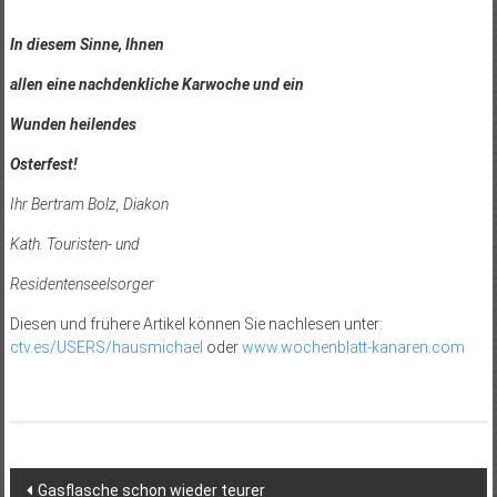
In diesem Sinne, Ihnen
allen eine nachdenkliche Karwoche und ein
Wunden heilendes
Osterfest!
Ihr Bertram Bolz, Diakon
Kath. Touristen- und
Residentenseelsorger
Diesen und frühere Artikel können Sie nachlesen unter:
ctv.es/USERS/hausmichael
oder
www.wochenblatt-kanaren.com
Beitragsnavigation
Gasflasche schon wieder teurer