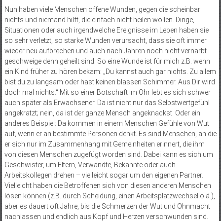
Nun haben viele Menschen offene Wunden, gegen die scheinbar
nichts und niemand hilft, die einfach nicht heilen wollen. Dinge,
Situationen oder auch irgendwelche Ereignisse im Leben haben sie
so sehr verletzt, so starke Wunden verursacht, dass sie oft immer
wieder neu aufbrechen und auch nach Jahren noch nicht vernarbt
geschweige denn geheilt sind. So eine Wunde ist für mich z.B. wenn
ein Kind früher zu hören bekam: „Du kannst auch gar nichts. Zu allem
bist du zu langsam oder hast keinen blassen Schimmer. Aus Dir wird
doch mal nichts.“ Mit so einer Botschaft im Ohr lebt es sich schwer –
auch später als Erwachsener. Da ist nicht nur das Selbstwertgefühl
angekratzt; nein, da ist der ganze Mensch angeknackst. Oder ein
anderes Beispiel: Da kommen in einem Menschen Gefühle von Wut
auf, wenn er an bestimmte Personen denkt. Es sind Menschen, an die
er sich nur im Zusammenhang mit Gemeinheiten erinnert, die ihm
von diesen Menschen zugefügt worden sind. Dabei kann es sich um
Geschwister, um Eltern, Verwandte, Bekannte oder auch
Arbeitskollegen drehen – vielleicht sogar um den eigenen Partner.
Vielleicht haben die Betroffenen sich von diesen anderen Menschen
lösen können (z.B. durch Scheidung, einen Arbeitsplatzwechsel o.ä.),
aber es dauert oft Jahre, bis die Schmerzen der Wut und Ohnmacht
nachlassen und endlich aus Kopf und Herzen verschwunden sind.