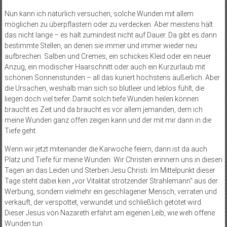
Nun kann ich natürlich versuchen, solche Wunden mit allem
möglichen zu überpflastern oder zu verdecken. Aber meistens hält
das nicht lange – es hält zumindest nicht auf Dauer. Da gibt es dann
bestimmte Stellen, an denen sie immer und immer wieder neu
aufbrechen. Salben und Cremes, ein schickes Kleid oder ein neuer
Anzug, ein modischer Haarschnitt oder auch ein Kurzurlaub mit
schönen Sonnenstunden – all das kuriert höchstens äußerlich. Aber
die Ursachen, weshalb man sich so blutleer und leblos fühlt, die
liegen doch viel tiefer. Damit solch tiefe Wunden heilen können
braucht es Zeit und da braucht es vor allem jemanden, dem ich
meine Wunden ganz offen zeigen kann und der mit mir dann in die
Tiefe geht.
Wenn wir jetzt miteinander die Karwoche feiern, dann ist da auch
Platz und Tiefe für meine Wunden. Wir Christen erinnern uns in diesen
Tagen an das Leiden und Sterben Jesu Christi. Im Mittelpunkt dieser
Tage steht dabei kein „vor Vitalität strotzender Strahlemann“ aus der
Werbung, sondern vielmehr ein geschlagener Mensch, verraten und
verkauft, der verspottet, verwundet und schließlich getötet wird.
Dieser Jesus von Nazareth erfährt am eigenen Leib, wie weh offene
Wunden tun.