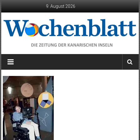
Zum
9. August 2026
Inhalt
springen
Wochenblatt
die
Zeitung
der
Kanarischen
Inseln