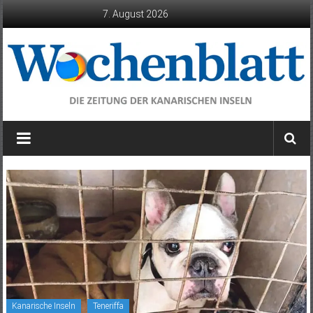
Zum
7. August 2026
Inhalt
springen
Wochenblatt
die
Zeitung
der
Kanarischen
Inseln
Kanarische Inseln
Teneriffa