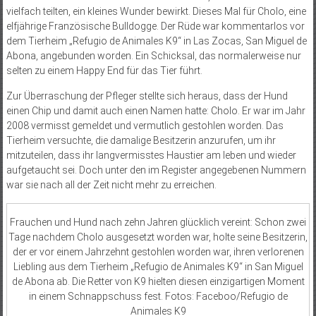
vielfach teilten, ein kleines Wunder bewirkt. Dieses Mal für Cholo, eine
elfjährige Französische Bulldogge. Der Rüde war kommentarlos vor
dem Tierheim „Refugio de Animales K9“ in Las Zocas, San Miguel de
Abona, angebunden worden. Ein Schicksal, das normalerweise nur
selten zu einem Happy End für das Tier führt.
Zur Überraschung der Pfleger stellte sich heraus, dass der Hund
einen Chip und damit auch einen Namen hatte: Cholo. Er war im Jahr
2008 vermisst gemeldet und vermutlich gestohlen worden. Das
Tierheim versuchte, die damalige Besitzerin anzurufen, um ihr
mitzuteilen, dass ihr langvermisstes Haustier am leben und wieder
aufgetaucht sei. Doch unter den im Register angegebenen Nummern
war sie nach all der Zeit nicht mehr zu erreichen.
Frauchen und Hund nach zehn Jahren glücklich vereint: Schon zwei
Tage nachdem Cholo ausgesetzt worden war, holte seine Besitzerin,
der er vor einem Jahrzehnt gestohlen worden war, ihren verlorenen
Liebling aus dem Tierheim „Refugio de Animales K9“ in San Miguel
de Abona ab. Die Retter von K9 hielten diesen einzigartigen Moment
in einem Schnappschuss fest. Fotos: Faceboo/Refugio de
Animales K9